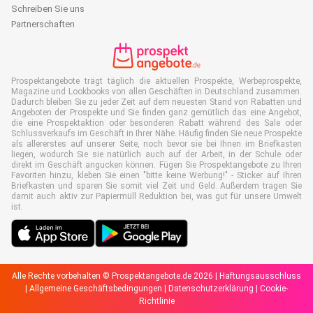
Schreiben Sie uns
Partnerschaften
Prospektangebote trägt täglich die aktuellen Prospekte, Werbeprospekte,
Magazine und Lookbooks von allen Geschäften in Deutschland zusammen.
Dadurch bleiben Sie zu jeder Zeit auf dem neuesten Stand von Rabatten und
Angeboten der Prospekte und Sie finden ganz gemütlich das eine Angebot,
die eine Prospektaktion oder besonderen Rabatt während des Sale oder
Schlussverkaufs im Geschäft in Ihrer Nähe. Häufig finden Sie neue Prospekte
als allererstes auf unserer Seite, noch bevor sie bei Ihnen im Briefkasten
liegen, wodurch Sie sie natürlich auch auf der Arbeit, in der Schule oder
direkt im Geschäft angucken können. Fügen Sie Prospektangebote zu Ihren
Favoriten hinzu, kleben Sie einen "bitte keine Werbung!" - Sticker auf Ihren
Briefkasten und sparen Sie somit viel Zeit und Geld. Außerdem tragen Sie
damit auch aktiv zur Papiermüll Reduktion bei, was gut für unsere Umwelt
ist.
Alle Rechte vorbehalten © Prospektangebote.de 2026 |
Haftungsausschluss
|
Allgemeine Geschäftsbedingungen
|
Datenschutzerklärung
|
Cookie-
Richtlinie