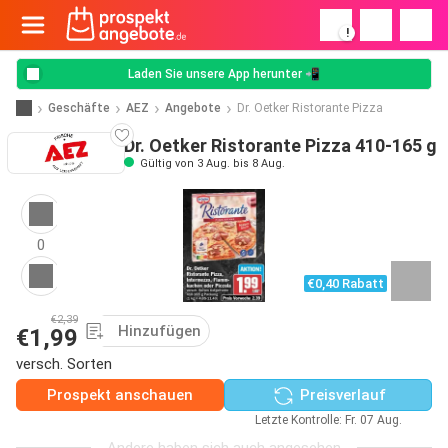
!
Laden Sie unsere App herunter 📲
Geschäfte
AEZ
Angebote
Dr. Oetker Ristorante Pizza
Dr. Oetker Ristorante Pizza 410-165 g
Gültig von 3 Aug. bis 8 Aug.
0
€0,40 Rabatt
€2,39
Hinzufügen
€1,99
versch. Sorten
Prospekt anschauen
Preisverlauf
Letzte Kontrolle: Fr. 07 Aug.
Andere haben sich auch angesehen