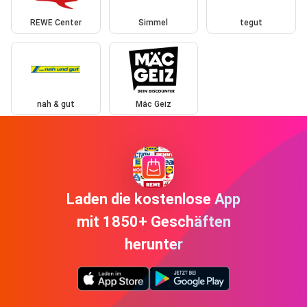
REWE Center
Simmel
tegut
nah & gut
Mäc Geiz
Laden die kostenlose App
mit 1850+ Geschäften
herunter