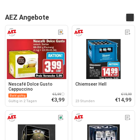
AEZ Angebote
Nescafé Dolce Gusto
Chiemseer Hell
Cappuccino
€5,99
€19,99
Bald gültig
€3,99
€14,99
Gültig in 2 Tagen
23 Stunden