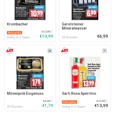
Krombacher
Gerolsteiner
Mineralwasser
€17,99
Bald gültig
€10,99
€6,99
Gültig in 2 Tagen
23 Stunden
Mövenpick Eisgenuss
Sarti Rosa Aperitivo
€3,99
€14,99
Bald gültig
€1,79
€13,99
23 Stunden
Gültig in 2 Tagen