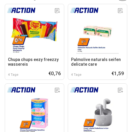
Chupa chups eezy freezzy
Palmolive naturals seifen
wassereis
delicate care
€0,76
€1,59
4 Tage
4 Tage