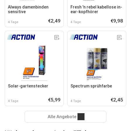
Always damenbinden
Fresh 'n rebel kabellose in-
sensitive
ear-kopfhörer
€2,49
€9,98
4 Tage
4 Tage
Solar-gartenstecker
Spectrum sprühfarbe
€5,99
€2,45
4 Tage
4 Tage
Alle Angebote