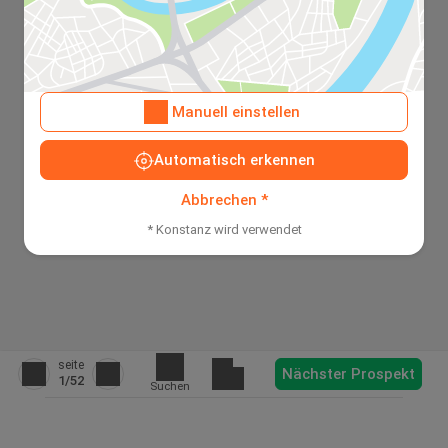
Manuell einstellen
Automatisch erkennen
Abbrechen *
* Konstanz wird verwendet
seite
Nächster Prospekt
1
/52
Suchen