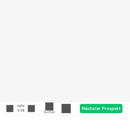
seite
Nächster Prospekt
1
/15
Suchen