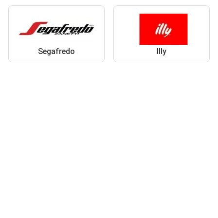
Segafredo
Illy