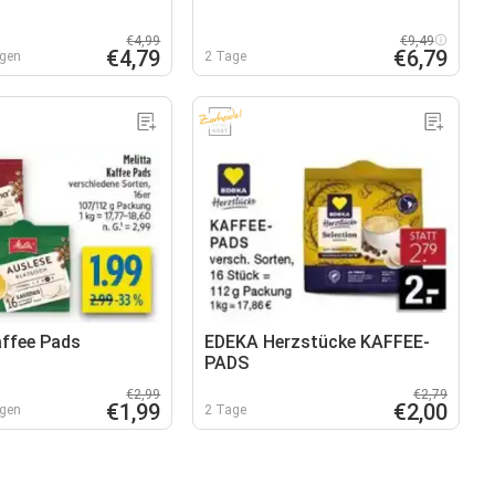
€4,99
€9,49
€4,79
€6,79
agen
2 Tage
affee Pads
EDEKA Herzstücke KAFFEE-
PADS
€2,99
€2,79
€1,99
€2,00
agen
2 Tage