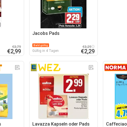
Jacobs Pads
Bald gültig
€3,79
€3,29
€2,99
€2,29
Gültig in 4 Tagen
s
Lavazza Kapseln oder Pads
Caffeciao