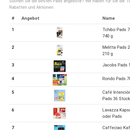
Suchen Sie die besten Pads angebote? Wir haben für Sie die T
Rabatten und Aktionen.
#
Angebot
Name
1
Tchibo Pads 7
740 g
2
Melitta Pads 
210 g
3
Jacobs Pads 
4
Rondo Pads 7
5
Café Intenció
Pads 36 Stück
6
Lavazza Kaps
oder Pads
7
Caffeciao Ka