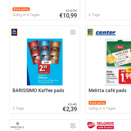
Bald gültig
€13,99
€10,99
Gültig in 4 Tagen
6 Tage
BARISSIMO Kaffee pads
Melitta café pads
Bald gültig
€2,49
€2,39
2 Tage
Gültig in 4 Tagen