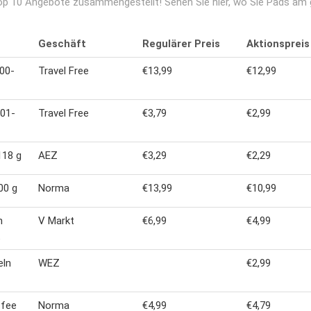
op 10 Angebote zusammengestellt! Sehen Sie hier, wo Sie Pads am g
Geschäft
Regulärer Preis
Aktionspreis
00-
Travel Free
€13,99
€12,99
201-
Travel Free
€3,79
€2,99
118 g
AEZ
€3,29
€2,29
00 g
Norma
€13,99
€10,99
n
V Markt
€6,99
€4,99
eln
WEZ
€2,99
ffee
Norma
€4,99
€4,79