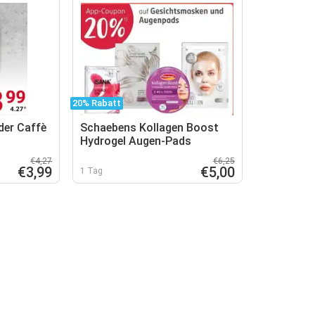
20% Rabatt
der Caffè
Schaebens Kollagen Boost
Hydrogel Augen-Pads
€4,27
€6,25
€3,99
€5,00
1 Tag