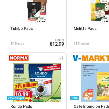
Tchibo Pads
Melitta Pads
€13,99
€12,99
23 Stunden
23 Stunden
21% billiger
-28%
Rondo Pads
Café Intención Pad