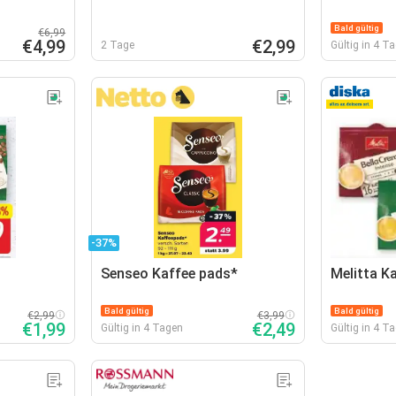
Bald gültig
€6,99
€4,99
€2,99
2 Tage
Gültig in 4 T
-37%
Senseo Kaffee pads*
Melitta K
Bald gültig
Bald gültig
€2,99
€3,99
€1,99
€2,49
Gültig in 4 Tagen
Gültig in 4 T