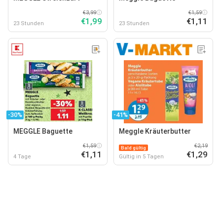
€3,99
€1,59
€1,99
€1,11
23 Stunden
23 Stunden
-30%
-41%
MEGGLE Baguette
Meggle Kräuterbutter
€1,59
€2,19
Bald gültig
€1,11
€1,29
4 Tage
Gültig in 5 Tagen