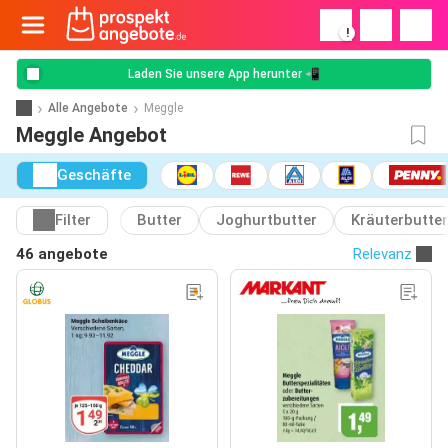
!
Laden Sie unsere App herunter 📲
Alle Angebote
Meggle
Meggle Angebot
Geschäfte
Filter
Butter
Joghurtbutter
Kräuterbutter
46 angebote
Relevanz