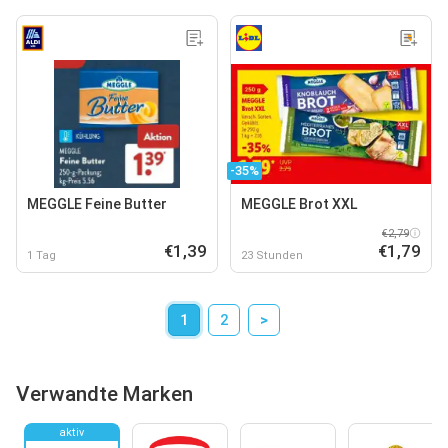
-35%
MEGGLE Feine Butter
MEGGLE Brot XXL
€2,79
€1,39
€1,79
1 Tag
23 Stunden
1
2
>
Verwandte Marken
aktiv