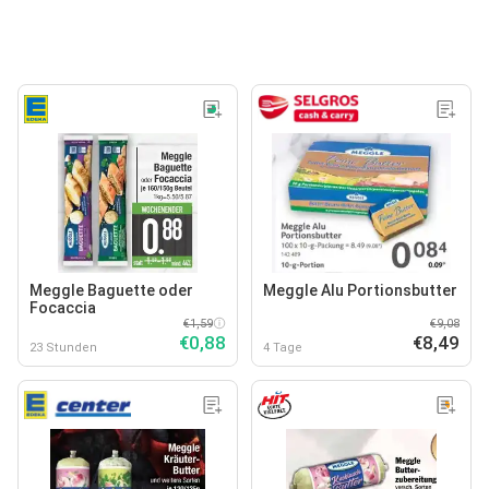
Meggle Baguette oder
Meggle Alu Portionsbutter
Focaccia
€1,59
€9,08
€0,88
€8,49
23 Stunden
4 Tage