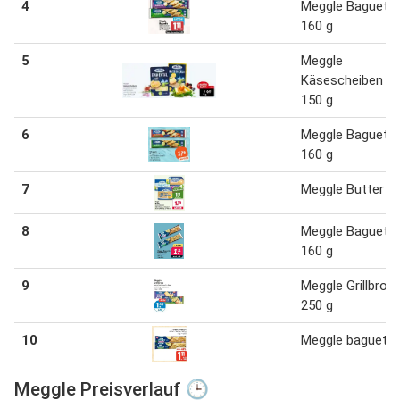
4
Meggle Baguett
160 g
5
Meggle
Käsescheiben 1
150 g
6
Meggle Baguett
160 g
7
Meggle Butter 2
8
Meggle Baguett
160 g
9
Meggle Grillbrote
250 g
10
Meggle baguette
Meggle Preisverlauf 🕒