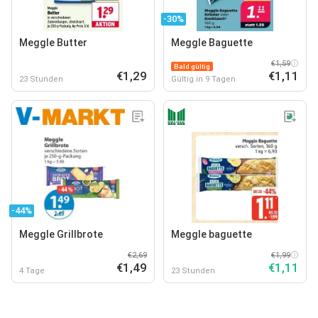
-30%
Meggle Butter
Meggle Baguette
€1,59
Bald gültig
€1,29
€1,11
23 Stunden
Gültig in 9 Tagen
-44%
Meggle Grillbrote
Meggle baguette
€2,69
€1,99
€1,49
€1,11
4 Tage
23 Stunden