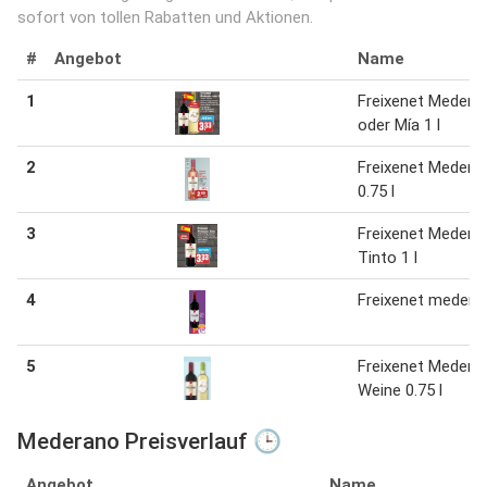
sofort von tollen Rabatten und Aktionen.
#
Angebot
Name
1
Freixenet Medera
oder Mía 1 l
2
Freixenet Medera
0.75 l
3
Freixenet Medera
Tinto 1 l
4
Freixenet medera
5
Freixenet Medera
Weine 0.75 l
Mederano Preisverlauf 🕒
Angebot
Name