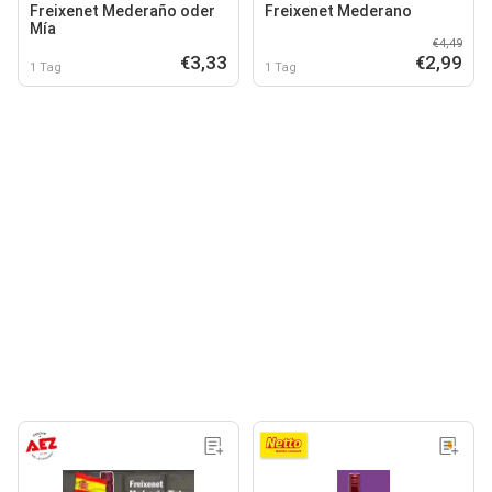
Freixenet Mederaño oder
Freixenet Mederano
Mía
€4,49
€3,33
€2,99
1 Tag
1 Tag