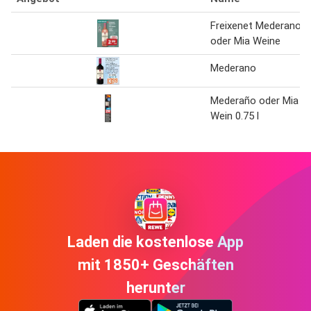
Freixenet Mederano
oder Mia Weine
Mederano
Mederaño oder Mia
Wein 0.75 l
Laden die kostenlose App
mit 1850+ Geschäften
herunter