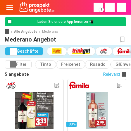
!
Laden Sie unsere App herunter 📲
Alle Angebote
Mederano
Mederano Angebot
Geschäfte
Filter
Tinto
Freixenet
Rosado
Glühwe
5 angebote
Relevanz
-33%