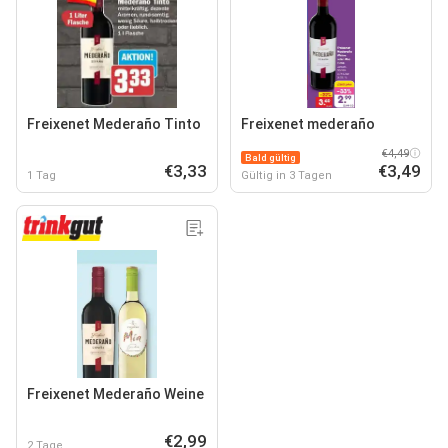
Freixenet Mederaño Tinto
Freixenet mederaño
€4,49
Bald gültig
€3,33
€3,49
1 Tag
Gültig in 3 Tagen
Freixenet Mederaño Weine
€2,99
2 Tage