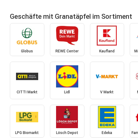
Geschäfte mit Granatäpfel im Sortiment
Globus
REWE Center
Kaufland
M
CITTI Markt
Lidl
V Markt
LPG Biomarkt
Lösch Depot
Edeka
Fam