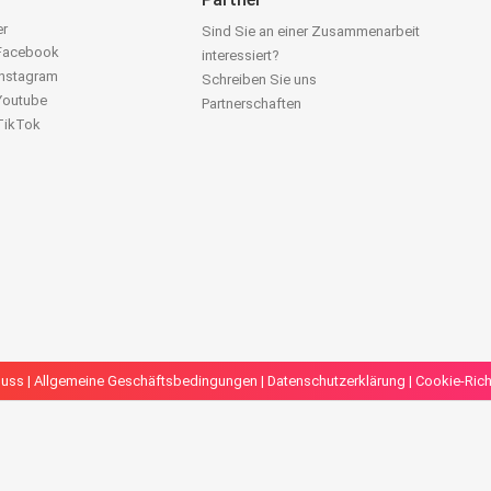
er
Sind Sie an einer Zusammenarbeit
 Facebook
interessiert?
Instagram
Schreiben Sie uns
 Youtube
Partnerschaften
 TikTok
luss
|
Allgemeine Geschäftsbedingungen
|
Datenschutzerklärung
|
Cookie-Richt