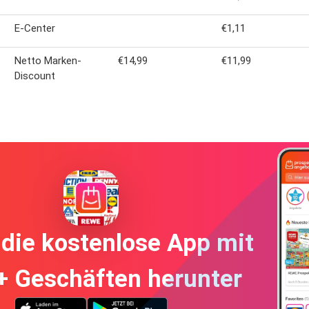
E-Center
€1,11
Netto Marken-
€14,99
€11,99
Discount
die kostenlose App mit
+ Geschäften herunter