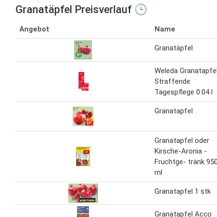
Granatäpfel Preisverlauf 🕒
Angebot
Name
Granatäpfel
Weleda Granatapfe
Straffende
Tagespflege 0.04 l
Granatapfel
Granatapfel oder
Kirsche-Aronia -
Fruchtge- tränk 95
ml
Granatapfel 1 stk
Granatapfel Acco