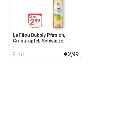
Le Filou Bubbly Pfirsich,
Granatapfel, Schwarze
Johannisbeere oder Zitrone-
Limette
€2,99
2 Tage