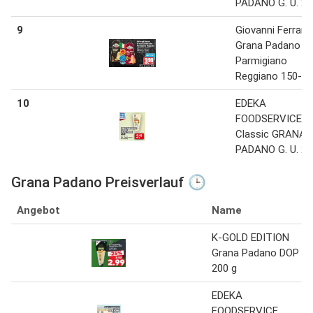
PADANO G. U. 25
9
Giovanni Ferrari
Grana Padano o
Parmigiano
Reggiano 150-14
10
EDEKA
FOODSERVICE
Classic GRANA
PADANO G. U. 25
Grana Padano Preisverlauf 🕒
Angebot
Name
K-GOLD EDITION
Grana Padano DOP
200 g
EDEKA
FOODSERVICE