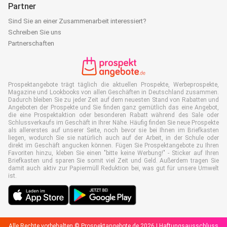
Partner
Sind Sie an einer Zusammenarbeit interessiert?
Schreiben Sie uns
Partnerschaften
Prospektangebote trägt täglich die aktuellen Prospekte, Werbeprospekte,
Magazine und Lookbooks von allen Geschäften in Deutschland zusammen.
Dadurch bleiben Sie zu jeder Zeit auf dem neuesten Stand von Rabatten und
Angeboten der Prospekte und Sie finden ganz gemütlich das eine Angebot,
die eine Prospektaktion oder besonderen Rabatt während des Sale oder
Schlussverkaufs im Geschäft in Ihrer Nähe. Häufig finden Sie neue Prospekte
als allererstes auf unserer Seite, noch bevor sie bei Ihnen im Briefkasten
liegen, wodurch Sie sie natürlich auch auf der Arbeit, in der Schule oder
direkt im Geschäft angucken können. Fügen Sie Prospektangebote zu Ihren
Favoriten hinzu, kleben Sie einen "bitte keine Werbung!" - Sticker auf Ihren
Briefkasten und sparen Sie somit viel Zeit und Geld. Außerdem tragen Sie
damit auch aktiv zur Papiermüll Reduktion bei, was gut für unsere Umwelt
ist.
Alle Rechte vorbehalten © Prospektangebote.de 2026 |
Haftungsausschluss