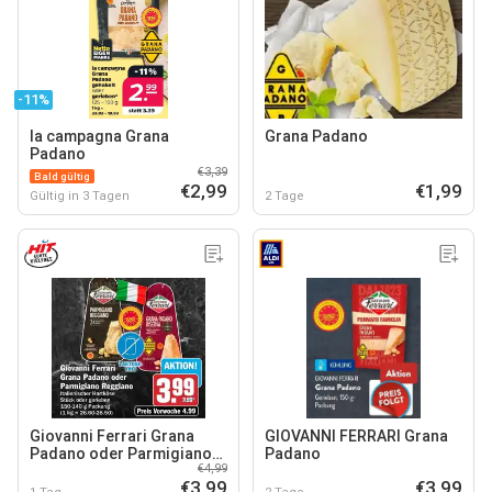
-11%
la campagna Grana
Grana Padano
Padano
€3,39
Bald gültig
€2,99
€1,99
Gültig in 3 Tagen
2 Tage
Giovanni Ferrari Grana
GIOVANNI FERRARI Grana
Padano oder Parmigiano
Padano
€4,99
Reggiano
€3,99
€3,99