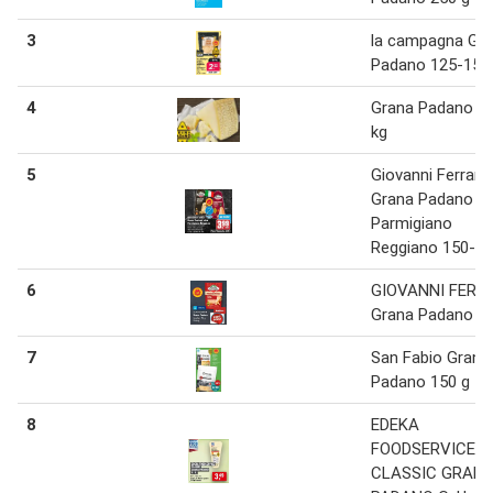
3
la campagna Gr
Padano 125-150
4
Grana Padano 0.
kg
5
Giovanni Ferrari
Grana Padano o
Parmigiano
Reggiano 150-14
6
GIOVANNI FERR
Grana Padano 15
7
San Fabio Grana
Padano 150 g
8
EDEKA
FOODSERVICE
CLASSIC GRAN