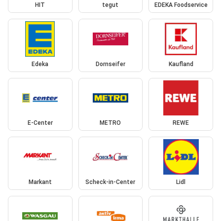
HIT
tegut
EDEKA Foodservice
Edeka
Dornseifer
Kaufland
E-Center
METRO
REWE
Markant
Scheck-in-Center
Lidl