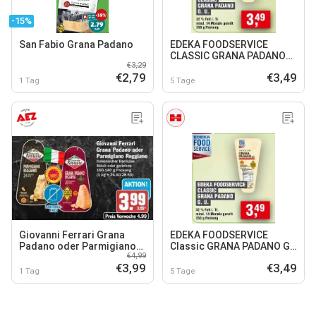
-15%
San Fabio Grana Padano
EDEKA FOODSERVICE
CLASSIC GRANA PADANO
€3,29
G. U.
€2,79
€3,49
1 Tag
5 Tage
Giovanni Ferrari Grana
EDEKA FOODSERVICE
Padano oder Parmigiano
Classic GRANA PADANO G.
€4,99
Reggiano
U.
€3,99
€3,49
1 Tag
5 Tage