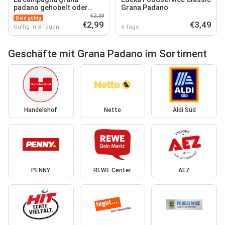
padano gehobelt oder
Grana Padano
gerieben
€3,39
Bald gültig
€2,99
€3,49
Gültig in 3 Tagen
6 Tage
Geschäfte mit Grana Padano im Sortiment
Handelshof
Netto
Aldi Süd
PENNY
REWE Center
AEZ