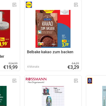
Belbake kakao zum backen
der
€24,99
€4,29
€19,99
€3,29
4 Monate