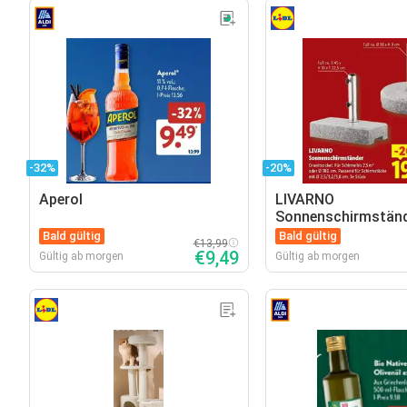
-32%
-20%
Aperol
LIVARNO
Sonnenschirmstän
Bald gültig
Bald gültig
€13,99
€9,49
Gültig ab morgen
Gültig ab morgen