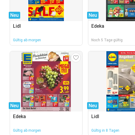
Neu
Neu
Lidl
Edeka
Gültig ab morgen
Noch 5 Tage gültig
Neu
Neu
Edeka
Lidl
Gültig ab morgen
Gültig in 8 Tagen