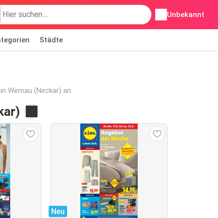
Unbekannt
tegorien
Städte
 in Wernau (Neckar) an
kar)
Neu