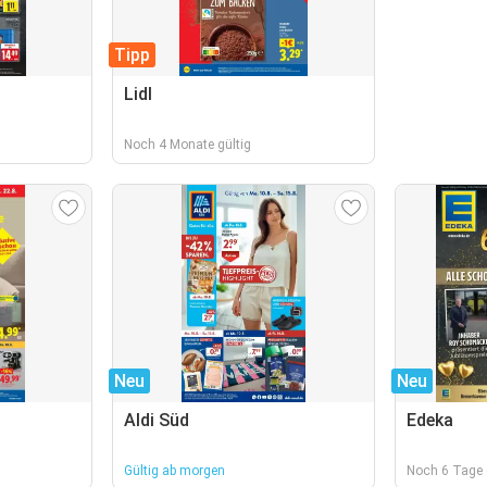
Tipp
Lidl
Noch 4 Monate gültig
Neu
Neu
Aldi Süd
Edeka
Gültig ab morgen
Noch 6 Tage 