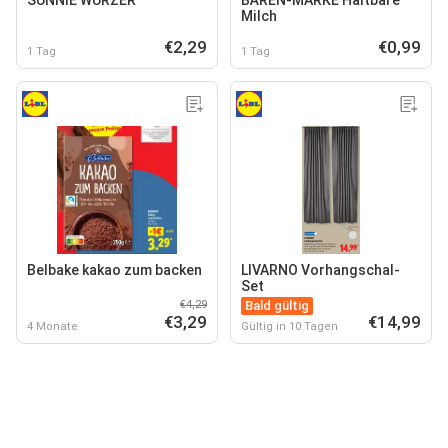
SUNNIE WURZER
BÄREN-MARKE Haltbare
Milch
€2,29
€0,99
1 Tag
1 Tag
Belbake kakao zum backen
LIVARNO Vorhangschal-
Set
€4,29
Bald gültig
€3,29
€14,99
4 Monate
Gültig in 10 Tagen