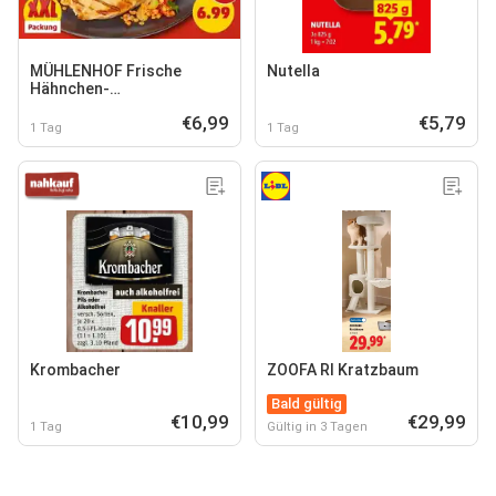
MÜHLENHOF Frische
Nutella
Hähnchen-
Minutenschnitzel
€6,99
€5,79
1 Tag
1 Tag
Krombacher
ZOOFA RI Kratzbaum
Bald gültig
€10,99
€29,99
1 Tag
Gültig in 3 Tagen