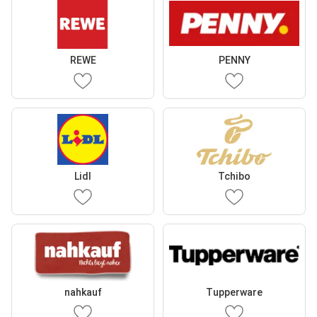
REWE
PENNY
Lidl
Tchibo
nahkauf
Tupperware