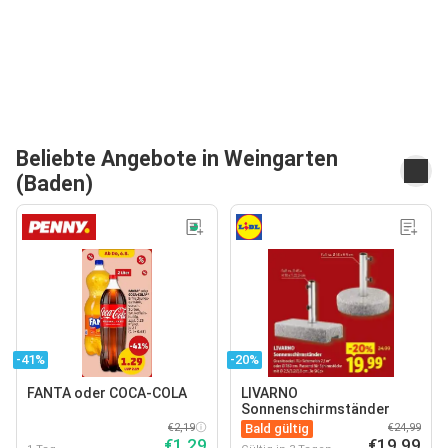
Beliebte Angebote in Weingarten
(Baden)
-41%
-20%
FANTA oder COCA-COLA
LIVARNO
Sonnenschirmständer
€2,19
Bald gültig
€24,99
€1,29
€19,99