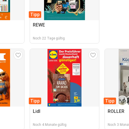
Tipp
REWE
Noch 22 Tage gültig
Tipp
Tipp
Lidl
ROLLER
Noch 4 Monate gültig
Noch 3 Monat