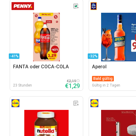
-41%
-32%
FANTA oder COCA-COLA
Aperol
Bald gültig
€2,19
€1,29
23 Stunden
Gültig in 2 Tagen