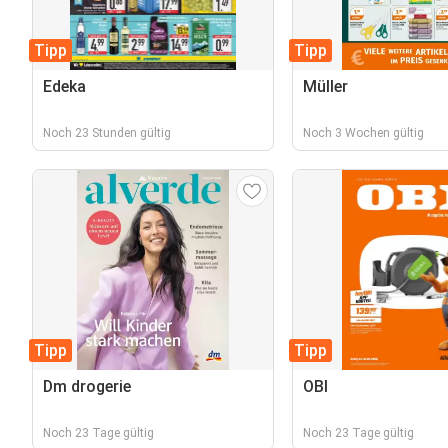
Tipp
Tipp
Edeka
Müller
Noch 23 Stunden gültig
Noch 3 Wochen gültig
Tipp
Tipp
Dm drogerie
OBI
Noch 23 Tage gültig
Noch 23 Tage gültig