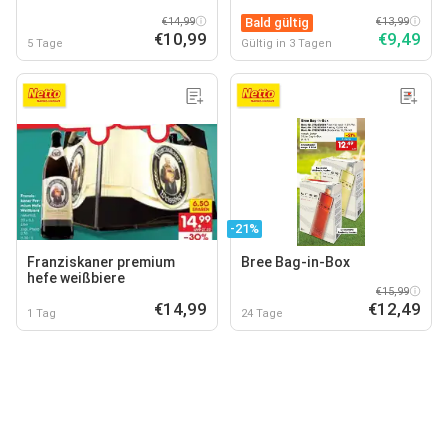
€14,99
Bald gültig
€13,99
€10,99
€9,49
5 Tage
Gültig in 3 Tagen
-21%
Franziskaner premium
Bree Bag-in-Box
hefe weißbiere
€15,99
€14,99
€12,49
1 Tag
24 Tage