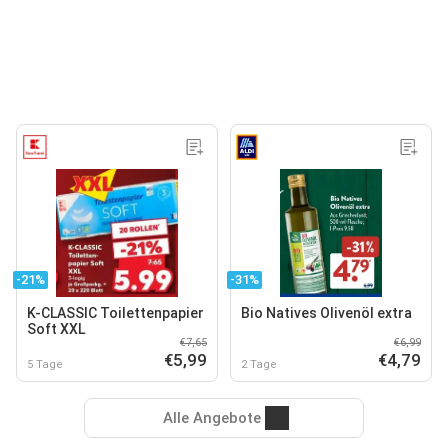
-21%
-31%
K-CLASSIC Toilettenpapier
Bio Natives Olivenöl extra
Soft XXL
€7,65
€6,99
€5,99
€4,79
5 Tage
2 Tage
Alle Angebote