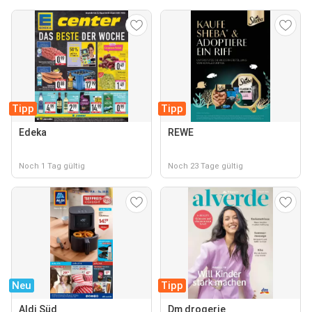
Tipp
Tipp
Edeka
REWE
Noch 1 Tag gültig
Noch 23 Tage gültig
Neu
Tipp
Aldi Süd
Dm drogerie