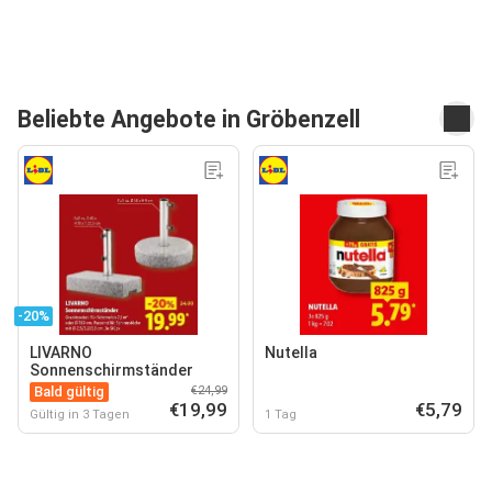
Beliebte Angebote in Gröbenzell
-20%
LIVARNO
Nutella
Sonnenschirmständer
Bald gültig
€24,99
€19,99
€5,79
Gültig in 3 Tagen
1 Tag