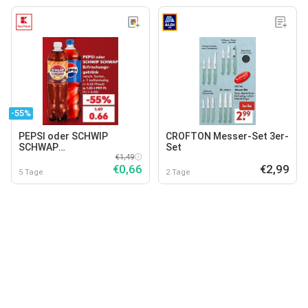
-55%
PEPSI oder SCHWIP
CROFTON Messer-Set 3er-
SCHWAP
Set
Erfrischungsgetränk
€1,49
€0,66
€2,99
5 Tage
2 Tage