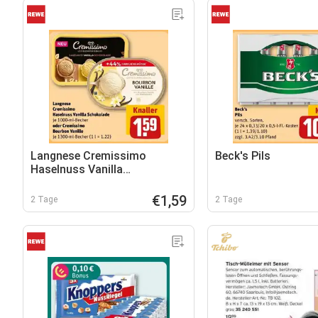
Langnese Cremissimo
Beck's Pils
Haselnuss Vanilla
Schokolade oder Cremissimo
Bourbon Vanille
€1,59
2 Tage
2 Tage