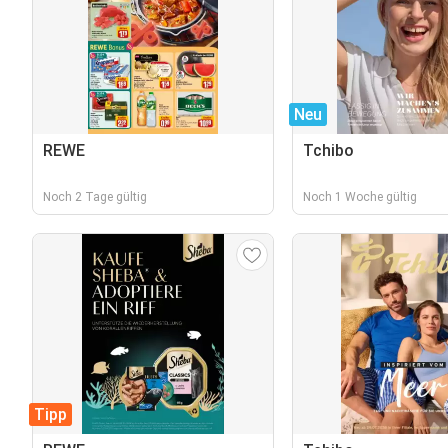
Neu
REWE
Tchibo
Noch 2 Tage gültig
Noch 1 Woche gültig
Tipp