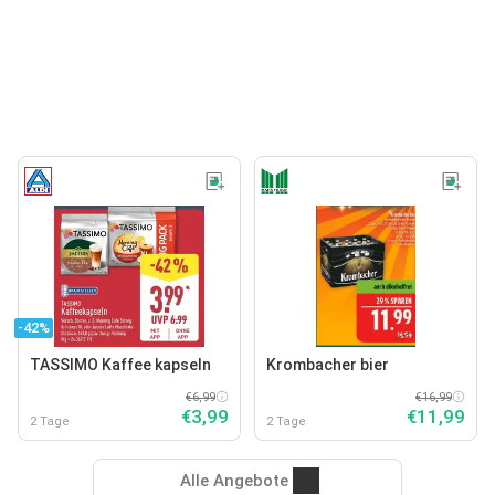
-42%
TASSIMO Kaffee kapseln
Krombacher bier
€6,99
€16,99
€3,99
€11,99
2 Tage
2 Tage
Alle Angebote