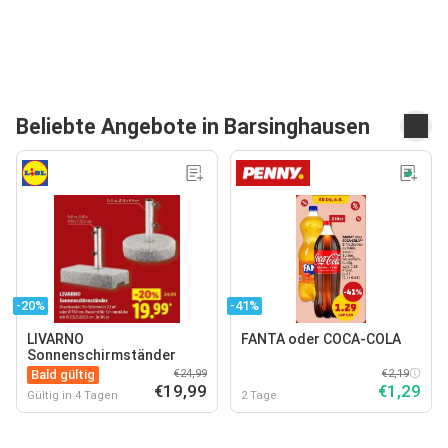
Beliebte Angebote in Barsinghausen
-20%
-41%
LIVARNO
FANTA oder COCA-COLA
Sonnenschirmständer
Bald gültig
€24,99
€2,19
€19,99
€1,29
Gültig in 4 Tagen
2 Tage