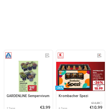
-26%
GARDENLINE Sempervivum
Krombacher Spezi
€14,99
€3,99
€10,99
2 Tage
6 Tage