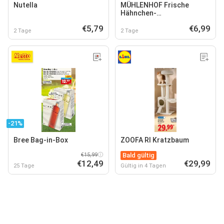
Nutella
MÜHLENHOF Frische
Hähnchen-
Minutenschnitzel
€5,79
€6,99
2 Tage
2 Tage
-21%
Bree Bag-in-Box
ZOOFA RI Kratzbaum
€15,99
Bald gültig
€12,49
€29,99
25 Tage
Gültig in 4 Tagen