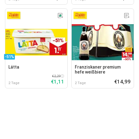
-51%
Lätta
Franziskaner premium
hefe weißbiere
€2,29
€1,11
€14,99
2 Tage
2 Tage