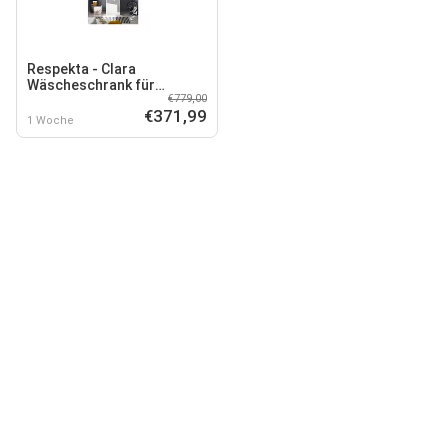
Respekta - Clara
Wäscheschrank für
€779,00
Hauswirtschaftsraum,
€371,99
HWRSET3
1 Woche