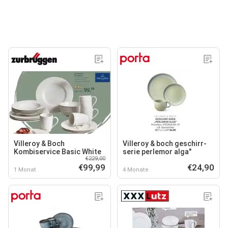
Villeroy & Boch
Villeroy & boch geschirr-
Kombiservice Basic White
serie perlemor alga"
€229,00
€99,99
€24,90
1 Monat
4 Monate