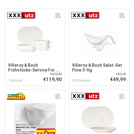
Villeroy & Boch
Villeroy & Boch Salat-Set
Frühstücks-Service For Me
Flow 3-tlg
€242,80
€92,90
12 tlg
€119,90
€49,99
1 Woche
23 Stunden