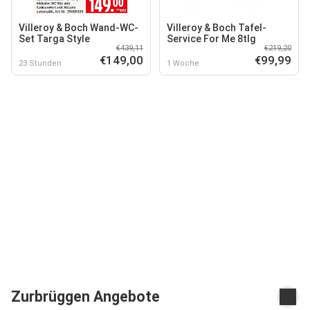
Villeroy & Boch Wand-WC-
Villeroy & Boch Tafel-
Set Targa Style
Service For Me 8tlg
€439,11
€219,20
€149,00
€99,99
23 Stunden
1 Woche
Zurbrüggen Angebote