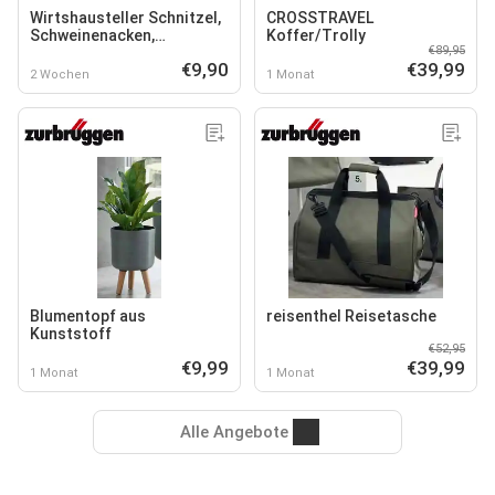
Wirtshausteller Schnitzel,
CROSSTRAVEL
Schweinenacken,
Koffer/Trolly
€89,95
Grillwürstchen und Speck
€9,90
€39,99
2 Wochen
1 Monat
Blumentopf aus
reisenthel Reisetasche
Kunststoff
€52,95
€9,99
€39,99
1 Monat
1 Monat
Alle Angebote