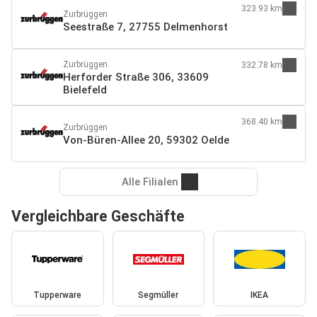
323.93 km
Zurbrüggen
Seestraße 7, 27755 Delmenhorst
Zurbrüggen
332.78 km
Herforder Straße 306, 33609
Bielefeld
368.40 km
Zurbrüggen
Von-Büren-Allee 20, 59302 Oelde
Alle Filialen
Vergleichbare Geschäfte
Tupperware
Segmüller
IKEA