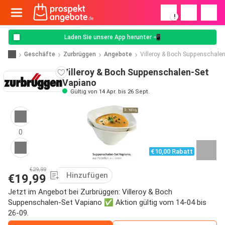
!
Laden Sie unsere App herunter 📲
Geschäfte
Zurbrüggen
Angebote
Villeroy & Boch Suppenschale
Villeroy & Boch Suppenschalen-Set
Vapiano
Gültig von 14 Apr. bis 26 Sept.
0
€10,00 Rabatt
€29,99
Hinzufügen
€19,99
Jetzt im Angebot bei Zurbrüggen: Villeroy & Boch
Suppenschalen-Set Vapiano ✅ Aktion gültig vom 14-04 bis
26-09.