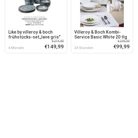
Like by villeroy & boch
Villeroy & Boch Kombi-
frühstücks-set,,lave gris"
Service Basic White 20 tlg
€274,80
€239,00
€149,99
€99,99
4 Monate
23 Stunden