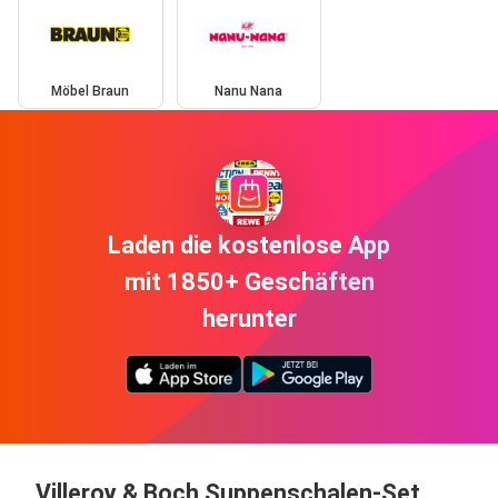
Möbel Braun
Nanu Nana
Laden die kostenlose App
mit 1850+ Geschäften
herunter
Villeroy & Boch Suppenschalen-Set