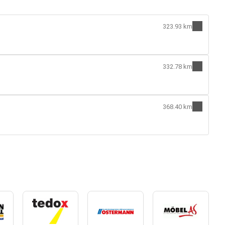
323.93 km
332.78 km
368.40 km