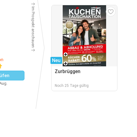
Im Prospekt anschauen
on
Neu
👇
Zurbrüggen
üfen
 Aug.
Noch 25 Tage gültig