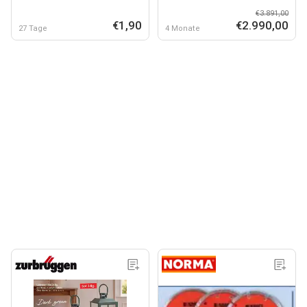
€3.891,00
€1,90
€2.990,00
27 Tage
4 Monate