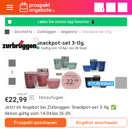
!
Laden Sie unsere App herunter 📲
Geschäfte
Zurbrüggen
Angebote
Snackpot-set 3-tlg.
Snackpot-set 3-tlg.
Gültig von 14 Apr. bis 26 Sept.
0
€17,98 Rabatt
€40,97
Hinzufügen
€22,99
Jetzt im Angebot bei Zurbrüggen: Snackpot-set 3-tlg. ✅
Aktion gültig vom 14-04 bis 26-09.
Prospekt anschauen
Angebot anschauen