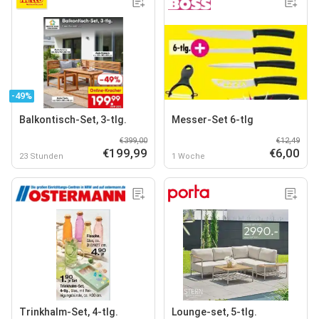
-49%
Balkontisch-Set, 3-tlg.
Messer-Set 6-tlg
€399,00
€12,49
€199,99
€6,00
23 Stunden
1 Woche
Trinkhalm-Set, 4-tlg.
Lounge-set, 5-tlg.