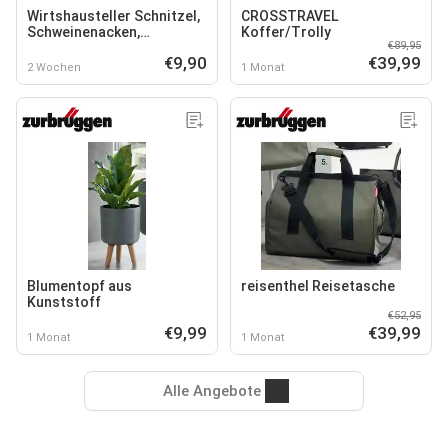
Wirtshausteller Schnitzel,
CROSSTRAVEL
Schweinenacken,
Koffer/Trolly
€89,95
Grillwürstchen und Speck
€9,90
€39,99
2 Wochen
1 Monat
Blumentopf aus
reisenthel Reisetasche
Kunststoff
€52,95
€9,99
€39,99
1 Monat
1 Monat
Alle Angebote