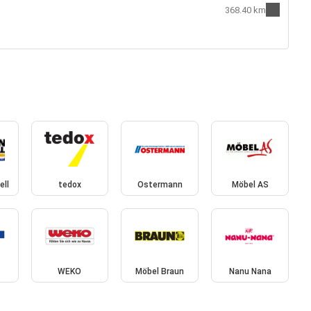
368.40 km
ell
tedox
Ostermann
Möbel AS
WEKO
Möbel Braun
Nanu Nana