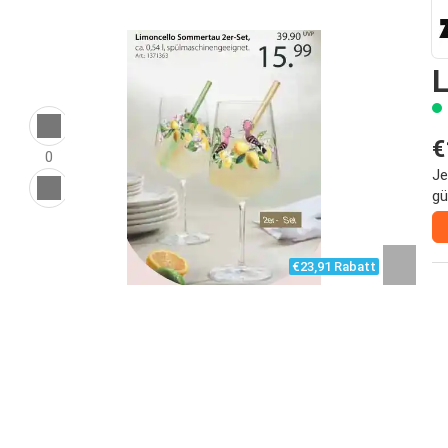
€
0
Je
gü
€23,91 Rabatt