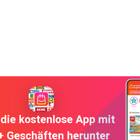
die kostenlose App mit
+ Geschäften herunter