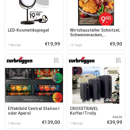
LED-Kosmetikspiegel
Wirtshausteller Schnitzel,
Schweinenacken,
Grillwürstchen und Speck
€19,99
€9,90
1 Monat
13 Tage
Effektbild Central Station I
CROSSTRAVEL
oder Aperol
Koffer/Trolly
€89,95
€139,00
€39,99
1 Monat
1 Monat