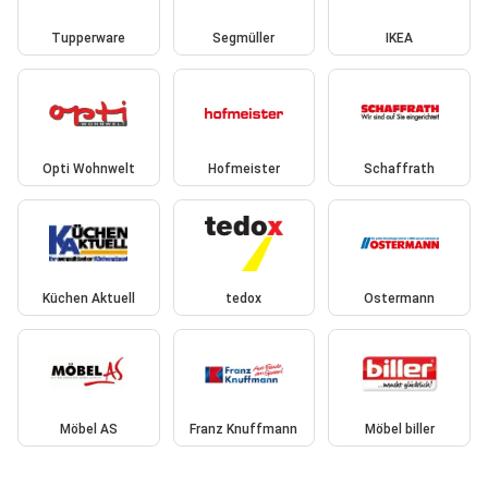
Tupperware
Segmüller
IKEA
Opti Wohnwelt
Hofmeister
Schaffrath
Küchen Aktuell
tedox
Ostermann
Möbel AS
Franz Knuffmann
Möbel biller