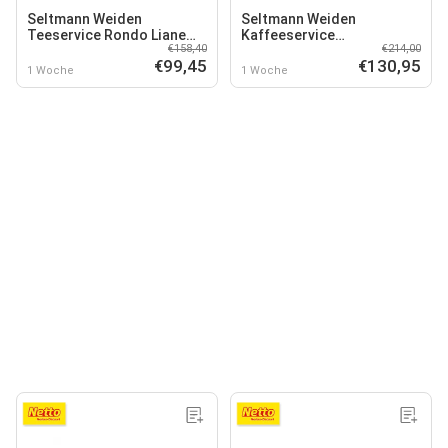
Seltmann Weiden
Seltmann Weiden
Teeservice Rondo Liane
Kaffeeservice
€158,40
€214,00
18er Set
Rondo/Liane 20er Set
€99,45
€130,95
1 Woche
1 Woche