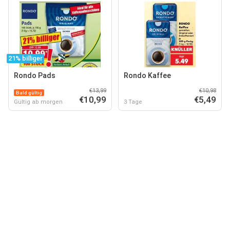
21% billiger
Rondo Pads
Rondo Kaffee
€13,99
€10,98
Bald gültig
€10,99
€5,49
Gültig ab morgen
3 Tage