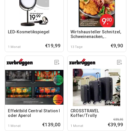
LED-Kosmetikspiegel
Wirtshausteller Schnitzel,
Schweinenacken,
Grillwürstchen und Speck
€19,99
€9,90
1 Monat
13 Tage
Effektbild Central Station I
CROSSTRAVEL
oder Aperol
Koffer/Trolly
€89,95
€139,00
€39,99
1 Monat
1 Monat