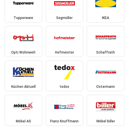
Tupperware
Segmüller
IKEA
Opti Wohnwelt
Hofmeister
Schaffrath
Küchen Aktuell
tedox
Ostermann
Möbel AS
Franz Knuffmann
Möbel biller