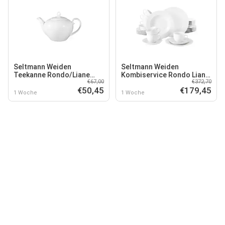
Seltmann Weiden
Seltmann Weiden
Teekanne Rondo/Liane
Kombiservice Rondo Liane
€67,00
€372,70
1,10 l
30er Set
€50,45
€179,45
1 Woche
1 Woche