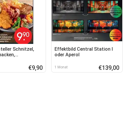
eller Schnitzel,
Effektbild Central Station I
nacken,
oder Aperol
tchen und Speck
€9,90
€139,00
1 Monat