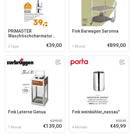
PRIMASTER
Fink Barwagen Saronna
Waschtischcharmatur
Athen
€39,00
€899,00
2 Tage
1 Monat
Fink Laterne Genua
Fink weinkühler,,nassau"
€249,00
€59,95
€139,00
€49,99
1 Monat
4 Monate