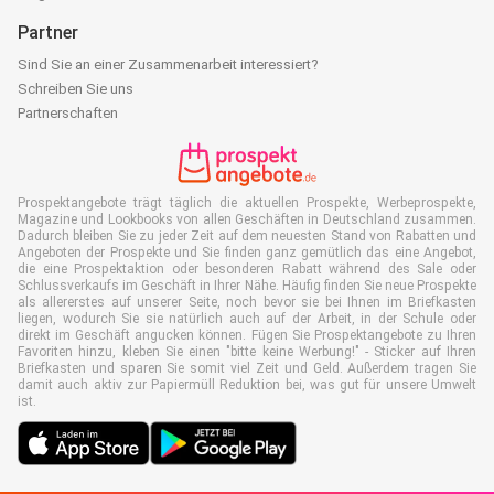
Partner
Sind Sie an einer Zusammenarbeit interessiert?
Schreiben Sie uns
Partnerschaften
Prospektangebote trägt täglich die aktuellen Prospekte, Werbeprospekte,
Magazine und Lookbooks von allen Geschäften in Deutschland zusammen.
Dadurch bleiben Sie zu jeder Zeit auf dem neuesten Stand von Rabatten und
Angeboten der Prospekte und Sie finden ganz gemütlich das eine Angebot,
die eine Prospektaktion oder besonderen Rabatt während des Sale oder
Schlussverkaufs im Geschäft in Ihrer Nähe. Häufig finden Sie neue Prospekte
als allererstes auf unserer Seite, noch bevor sie bei Ihnen im Briefkasten
liegen, wodurch Sie sie natürlich auch auf der Arbeit, in der Schule oder
direkt im Geschäft angucken können. Fügen Sie Prospektangebote zu Ihren
Favoriten hinzu, kleben Sie einen "bitte keine Werbung!" - Sticker auf Ihren
Briefkasten und sparen Sie somit viel Zeit und Geld. Außerdem tragen Sie
damit auch aktiv zur Papiermüll Reduktion bei, was gut für unsere Umwelt
ist.