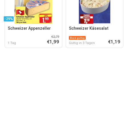
-29%
Schweizer Appenzeller
Schweizer Käsesalat
€2,79
Bald gültig
€1,99
€1,19
1 Tag
Gültig in 3 Tagen