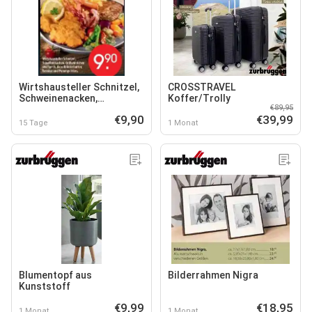
Wirtshausteller Schnitzel,
CROSSTRAVEL
Schweinenacken,
Koffer/Trolly
€89,95
Grillwürstchen und Speck
€9,90
€39,99
15 Tage
1 Monat
Blumentopf aus
Bilderrahmen Nigra
Kunststoff
€9,99
€18,95
1 Monat
1 Monat