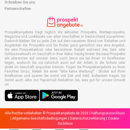
Schreiben Sie uns
Partnerschaften
Prospektangebote trägt täglich die aktuellen Prospekte, Werbeprospekte,
Magazine und Lookbooks von allen Geschäften in Deutschland zusammen.
Dadurch bleiben Sie zu jeder Zeit auf dem neuesten Stand von Rabatten und
Angeboten der Prospekte und Sie finden ganz gemütlich das eine Angebot,
die eine Prospektaktion oder besonderen Rabatt während des Sale oder
Schlussverkaufs im Geschäft in Ihrer Nähe. Häufig finden Sie neue Prospekte
als allererstes auf unserer Seite, noch bevor sie bei Ihnen im Briefkasten
liegen, wodurch Sie sie natürlich auch auf der Arbeit, in der Schule oder
direkt im Geschäft angucken können. Fügen Sie Prospektangebote zu Ihren
Favoriten hinzu, kleben Sie einen "bitte keine Werbung!" - Sticker auf Ihren
Briefkasten und sparen Sie somit viel Zeit und Geld. Außerdem tragen Sie
damit auch aktiv zur Papiermüll Reduktion bei, was gut für unsere Umwelt
ist.
Alle Rechte vorbehalten © Prospektangebote.de 2026 |
Haftungsausschluss
|
Allgemeine Geschäftsbedingungen
|
Datenschutzerklärung
|
Cookie-
Richtlinie