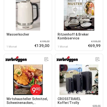
Wasserkocher
Ritzenhoff & Breker
Kombiservice
€199,00
€159,00
€139,00
€69,99
1 Monat
1 Monat
Wirtshausteller Schnitzel,
CROSSTRAVEL
Schweinenacken,
Koffer/Trolly
€89,95
Grillwürstchen und Speck