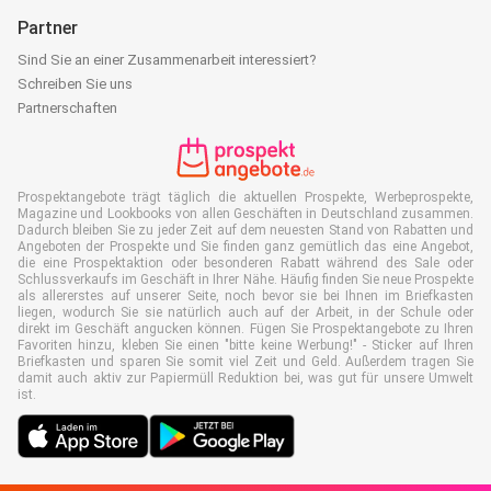
Partner
Sind Sie an einer Zusammenarbeit interessiert?
Schreiben Sie uns
Partnerschaften
Prospektangebote trägt täglich die aktuellen Prospekte, Werbeprospekte,
Magazine und Lookbooks von allen Geschäften in Deutschland zusammen.
Dadurch bleiben Sie zu jeder Zeit auf dem neuesten Stand von Rabatten und
Angeboten der Prospekte und Sie finden ganz gemütlich das eine Angebot,
die eine Prospektaktion oder besonderen Rabatt während des Sale oder
Schlussverkaufs im Geschäft in Ihrer Nähe. Häufig finden Sie neue Prospekte
als allererstes auf unserer Seite, noch bevor sie bei Ihnen im Briefkasten
liegen, wodurch Sie sie natürlich auch auf der Arbeit, in der Schule oder
direkt im Geschäft angucken können. Fügen Sie Prospektangebote zu Ihren
Favoriten hinzu, kleben Sie einen "bitte keine Werbung!" - Sticker auf Ihren
Briefkasten und sparen Sie somit viel Zeit und Geld. Außerdem tragen Sie
damit auch aktiv zur Papiermüll Reduktion bei, was gut für unsere Umwelt
ist.