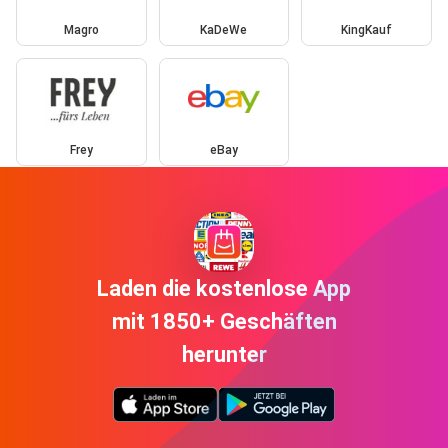
Magro
KaDeWe
KingKauf
Frey
eBay
Laden die kostenlose App
mit 1850+ Geschäften
herunter