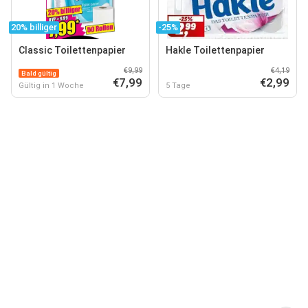
20% billiger
-25%
Classic Toilettenpapier
Hakle Toilettenpapier
€9,99
€4,19
Bald gültig
€7,99
€2,99
Gültig in 1 Woche
5 Tage