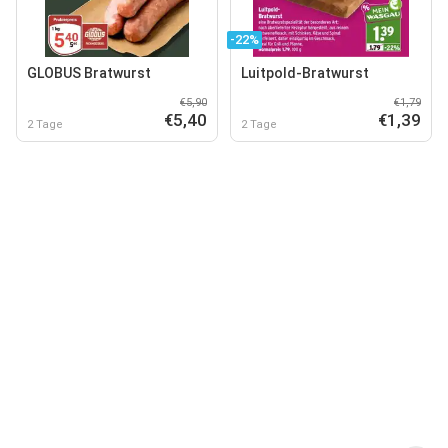
-22%
GLOBUS Bratwurst
Luitpold-Bratwurst
€5,90
€1,79
€5,40
€1,39
2 Tage
2 Tage