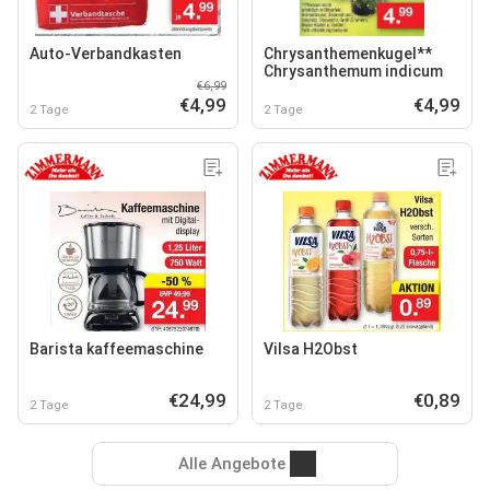
Auto-Verbandkasten
Chrysanthemenkugel**
Chrysanthemum indicum
€6,99
€4,99
€4,99
2 Tage
2 Tage
Barista kaffeemaschine
Vilsa H2Obst
€24,99
€0,89
2 Tage
2 Tage
Alle Angebote