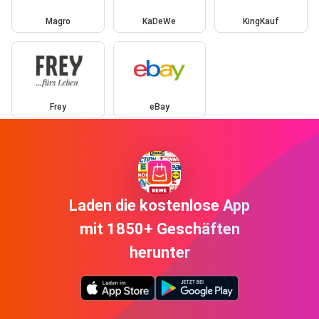
Magro
KaDeWe
KingKauf
Frey
eBay
Laden die kostenlose App
mit 1850+ Geschäften
herunter