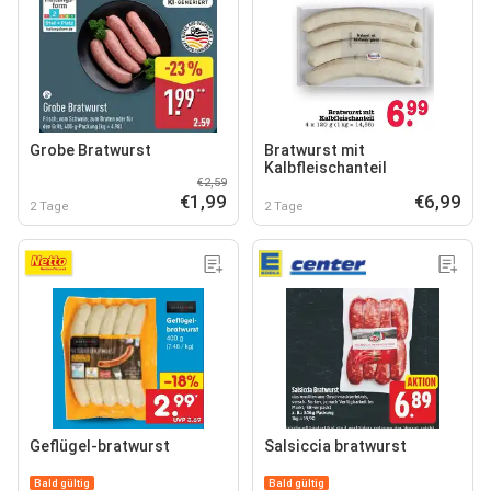
Grobe Bratwurst
Bratwurst mit
Kalbfleischanteil
€2,59
€1,99
€6,99
2 Tage
2 Tage
Geflügel-bratwurst
Salsiccia bratwurst
Bald gültig
Bald gültig