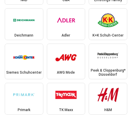
NKD
C&A
Ernstings family
Deichmann
Adler
K+K Schuh-Center
Peek & Cloppenburg*
Siemes Schuhcenter
AWG Mode
Düsseldorf
Primark
TK Maxx
H&M