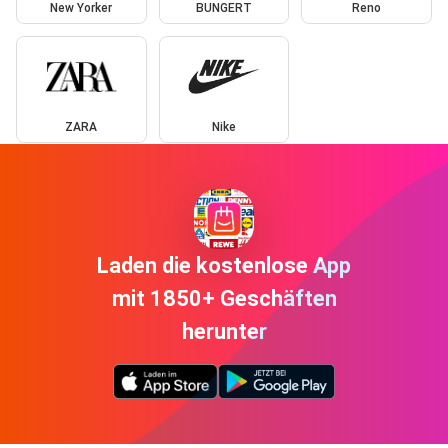
New Yorker
BUNGERT
Reno
ZARA
Nike
Laden die kostenlose App
mit 1850+ Geschäften
herunter