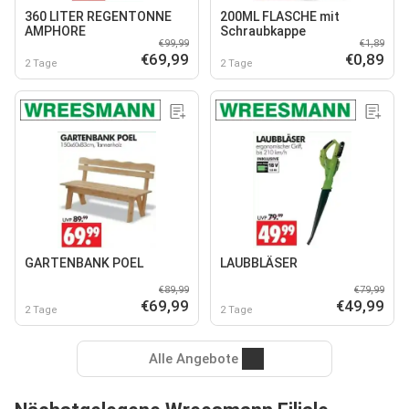
360 LITER REGENTONNE
200ML FLASCHE mit
AMPHORE
Schraubkappe
€99,99
€1,89
€69,99
€0,89
2 Tage
2 Tage
GARTENBANK POEL
LAUBBLÄSER
€89,99
€79,99
€69,99
€49,99
2 Tage
2 Tage
Alle Angebote