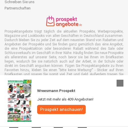
Schreiben Sie uns
Partnerschaften
Prospektangebote trägt täglich die aktuellen Prospekte, Werbeprospekte,
Magazine und Lookbooks von allen Geschäften in Deutschland zusammen.
Dadurch bleiben Sie zu jeder Zeit auf dem neuesten Stand von Rabatten und
Angeboten der Prospekte und Sie finden ganz gemütlich das eine Angebot,
die eine Prospektaktion oder besonderen Rabatt während des Sale oder
Schlussverkaufs im Geschäft in Ihrer Nähe. Häufig finden Sie neue Prospekte
als allererstes auf unserer Seite, noch bevor sie bei Ihnen im Briefkasten
liegen, wodurch Sie sie natürlich auch auf der Arbeit, in der Schule oder
direkt im Geschäft angucken können. Fügen Sie Prospektangebote zu Ihren
Favoriten hinzu, kleben Sie einen "bitte keine Werbung!" - Sticker auf Ihren
Briefkasten und sparen Sie somit viel Zeit und Geld. Außerdem tragen Sie
damit auch aktiv zur Papiermüll Reduktion bei, was gut für unsere Umwelt
ist.
Wreesmann Prospekt
Jetzt mit mehr als 409 Angeboten!
Prospekt anschauen!
Alle Rechte vorbehalten © Prospektangebote.de 2026 |
Haftungsausschluss
|
Allgemeine Geschäftsbedingungen
|
Datenschutzerklärung
|
Cookie-
Richtlinie