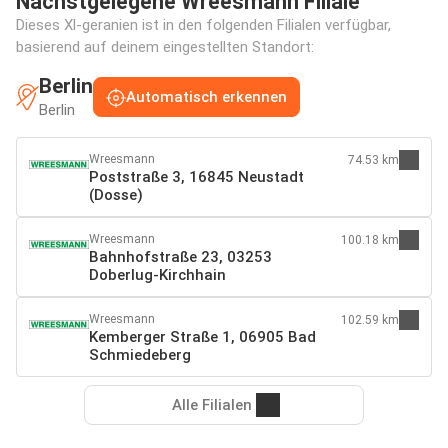
Nächstgelegene Wreesmann Filiale
Dieses Xl-geranien ist in den folgenden Filialen verfügbar,
basierend auf deinem eingestellten Standort:
Berlin
Automatisch erkennen
Berlin
Wreesmann
74.53 km
Poststraße 3, 16845 Neustadt
(Dosse)
Wreesmann
100.18 km
Bahnhofstraße 23, 03253
Doberlug-Kirchhain
Wreesmann
102.59 km
Kemberger Straße 1, 06905 Bad
Schmiedeberg
Alle Filialen