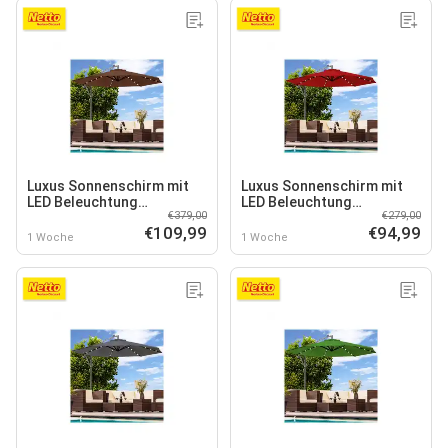
Luxus Sonnenschirm mit
Luxus Sonnenschirm mit
LED Beleuchtung
LED Beleuchtung
€379,00
€279,00
Ampelschirm 350cm Solar
Ampelschirm 300cm Solar
€109,99
€94,99
Garten Schirm Pavillon in
Garten Schirm Pavillon in
1 Woche
1 Woche
Braun
Rot