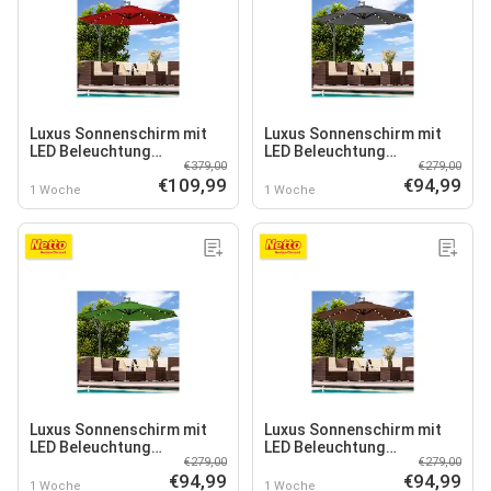
Luxus Sonnenschirm mit
Luxus Sonnenschirm mit
LED Beleuchtung
LED Beleuchtung
€379,00
€279,00
Ampelschirm 350cm Solar
Ampelschirm 300cm Solar
€109,99
€94,99
Garten Schirm Pavillon in
Garten Schirm Pavillon in
1 Woche
1 Woche
Rot
Anthrazit
Luxus Sonnenschirm mit
Luxus Sonnenschirm mit
LED Beleuchtung
LED Beleuchtung
€279,00
€279,00
Ampelschirm 300cm Solar
Ampelschirm 300cm Solar
€94,99
€94,99
Garten Schirm Pavillon in
Garten Schirm Pavillon in
1 Woche
1 Woche