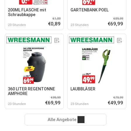
200ML FLASCHE mit
GARTENBANK POEL
Schraubkappe
€1,89
€89,99
€0,89
€69,99
23 Stunden
23 Stunden
360 LITER REGENTONNE
LAUBBLÄSER
AMPHORE
€99,99
€79,99
€69,99
€49,99
23 Stunden
23 Stunden
Alle Angebote