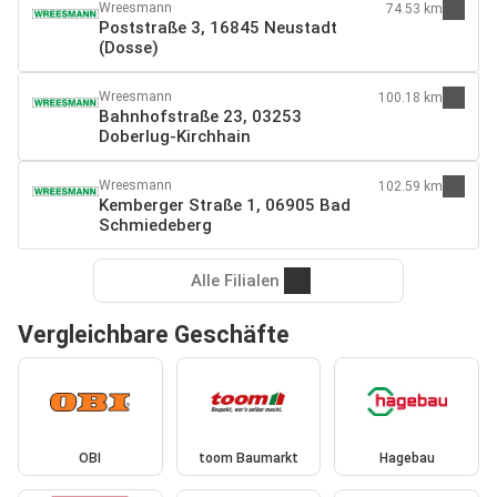
Wreesmann
74.53 km
Poststraße 3, 16845 Neustadt
(Dosse)
Wreesmann
100.18 km
Bahnhofstraße 23, 03253
Doberlug-Kirchhain
Wreesmann
102.59 km
Kemberger Straße 1, 06905 Bad
Schmiedeberg
Alle Filialen
Vergleichbare Geschäfte
OBI
toom Baumarkt
Hagebau