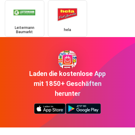
Leitermann
hela
Baumarkt
Laden die kostenlose App
mit 1850+ Geschäften
herunter