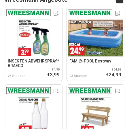
INSEKTEN ABWEHRSPRAY*
FAMILY-POOL Bestway
BRAECO
€4,99
€34,99
€3,99
€24,99
23 Stunden
23 Stunden