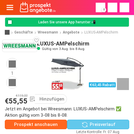
!
Laden Sie unsere App herunter 📲
Geschäfte
Wreesmann
Angebote
LUXUS-AMPelschirm
LUXUS-AMPelschirm
Gültig von 3 Aug. bis 8 Aug.
1
€63,45 Rabatt
€119,00
Hinzufügen
€55,55
Jetzt im Angebot bei Wreesmann: LUXUS-AMPelschirm ✅
Aktion gültig vom 3-08 bis 8-08.
Prospekt anschauen
Preisverlauf
Letzte Kontrolle: Fr. 07 Aug.