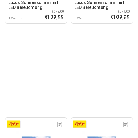
Luxus Sonnenschirm mit
Luxus Sonnenschirm mit
LED Beleuchtung
LED Beleuchtung
€379,00
€379,00
Ampelschirm 350cm Solar
Ampelschirm 350cm Solar
€109,99
€109,99
Garten Schirm Pavillon in
Garten Schirm Pavillon in
1 Woche
1 Woche
Anthrazit
Grün