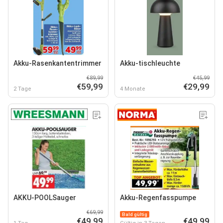
Akku-Rasenkantentrimmer
Akku-tischleuchte
€89,99
€45,99
€59,99
€29,99
2 Tage
4 Monate
AKKU-POOLSauger
Akku-Regenfasspumpe
€69,99
Bald gültig
€49,99
€49,99