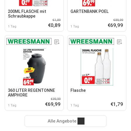
200ML FLASCHE mit
GARTENBANK POEL
Schraubkappe
€1,89
€89,99
€0,89
€69,99
1 Tag
1 Tag
360 LITER REGENTONNE
Flasche
AMPHORE
€99,99
€69,99
€1,79
1 Tag
1 Tag
Alle Angebote