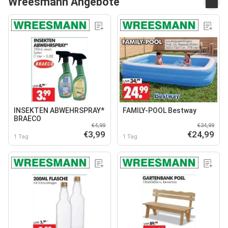
Wreesmann Angebote
INSEKTEN ABWEHRSPRAY*
FAMILY-POOL Bestway
BRAECO
€4,99
€34,99
€3,99
€24,99
1 Tag
1 Tag