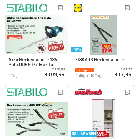
-48%
Akku Heckenschere 18V
FISKARS Heckenschere
Solo DUH507Z Makita
€156,00
€34,99
Bald gültig
€109,99
€17,99
4 Tage
Gültig in 10 Tagen
55% SPAREN