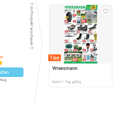
Im Prospekt anschauen
on
Tipp
👇
Wreesmann
üfen
 Aug.
Noch 1 Tag gültig