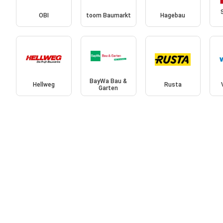
OBI
toom Baumarkt
Hagebau
BayWa Bau &
Hellweg
Rusta
Garten