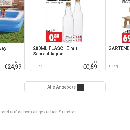
way
200ML FLASCHE mit
GARTENB
Schraubkappe
€34,99
€1,89
€24,99
€0,89
1 Tag
1 Tag
Alle Angebote
ierend auf deinem eingestellten Standort: