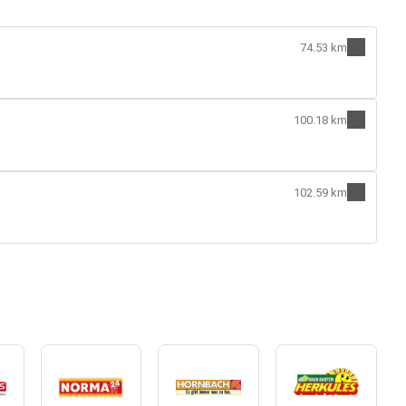
74.53 km
100.18 km
102.59 km