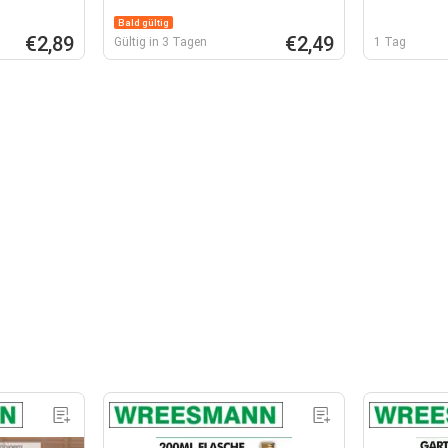
Bald gültig
€2,89
€2,49
Gültig in 3 Tagen
1 Tag