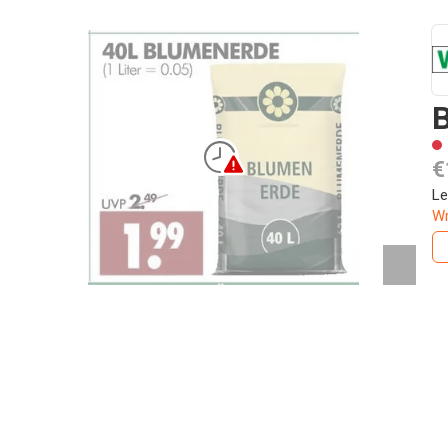
€
Le
W