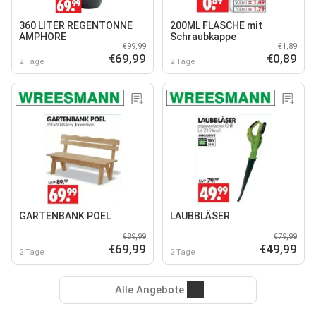
360 LITER REGENTONNE
200ML FLASCHE mit
AMPHORE
Schraubkappe
€99,99
€1,89
€69,99
€0,89
2 Tage
2 Tage
GARTENBANK POEL
LAUBBLÄSER
€89,99
€79,99
€69,99
€49,99
2 Tage
2 Tage
Alle Angebote