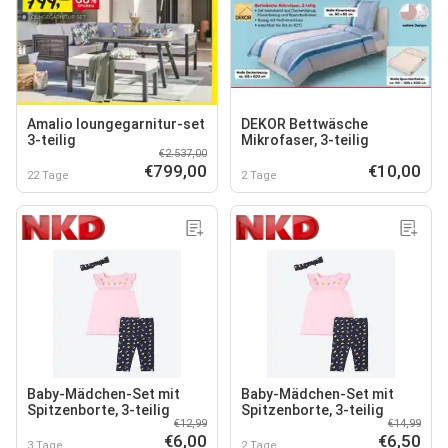
Amalio loungegarnitur-set
DEKOR Bettwäsche
3-teilig
Mikrofaser, 3-teilig
€2.537,00
€799,00
€10,00
22 Tage
2 Tage
Baby-Mädchen-Set mit
Baby-Mädchen-Set mit
Spitzenborte, 3-teilig
Spitzenborte, 3-teilig
€12,99
€14,99
€6,00
€6,50
3 Tage
2 Tage