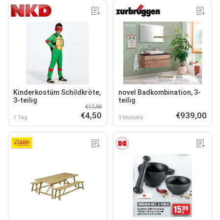
Kinderkostüm Schildkröte,
novel Badkombination, 3-
3-teilig
teilig
€17,99
€4,50
€939,00
1 Tag
3 Monate