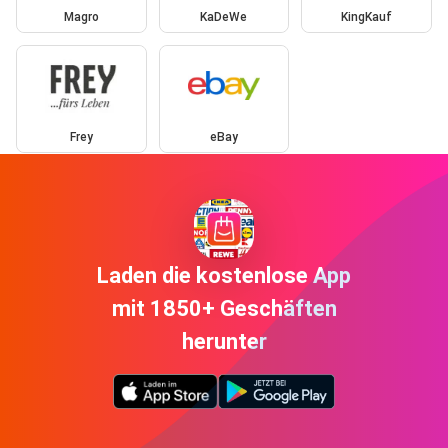
Magro
KaDeWe
KingKauf
Frey
eBay
Laden die kostenlose App
mit 1850+ Geschäften
herunter