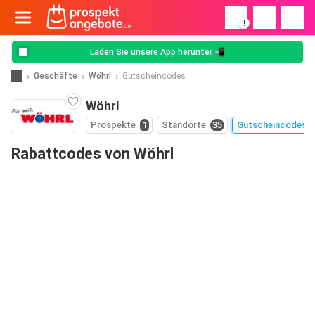
!
Laden Sie unsere App herunter 📲
Geschäfte
Wöhrl
Gutscheincodes
Wöhrl
Prospekte
1
Standorte
35
Gutscheincodes
Rabattcodes von Wöhrl