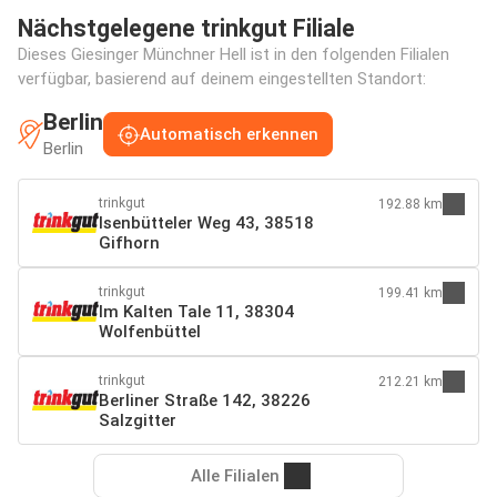
Nächstgelegene trinkgut Filiale
Dieses Giesinger Münchner Hell ist in den folgenden Filialen
verfügbar, basierend auf deinem eingestellten Standort:
Berlin
Automatisch erkennen
Berlin
trinkgut
192.88 km
Isenbütteler Weg 43, 38518
Gifhorn
trinkgut
199.41 km
Im Kalten Tale 11, 38304
Wolfenbüttel
trinkgut
212.21 km
Berliner Straße 142, 38226
Salzgitter
Alle Filialen