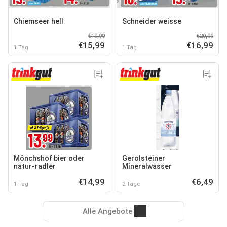
Chiemseer hell
Schneider weisse
€19,99
€20,99
€15,99
€16,99
1 Tag
1 Tag
Mönchshof bier oder
Gerolsteiner
natur-radler
Mineralwasser
€14,99
€6,49
1 Tag
2 Tage
Alle Angebote