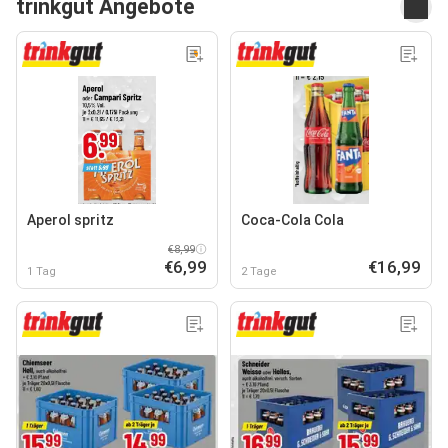
trinkgut Angebote
Aperol spritz
Coca-Cola Cola
€8,99
€6,99
€16,99
1 Tag
2 Tage