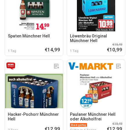
Spaten Münchner Hell
Löwenbräu Original
Münchner Hell
€19,49
€14,99
€10,99
1 Tag
1 Tag
Hacker-Pschorr Münchner
Paulaner Münchner Hell
Hell
oder Alkoholfrei
€19,49
Bald gültig
€12,99
€12,99