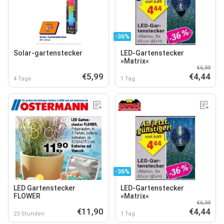
-36%
Solar-gartenstecker
LED-Gartenstecker
»Matrix«
€6,99
€5,99
€4,44
4 Tage
1 Tag
-36%
LED Gartenstecker
LED-Gartenstecker
FLOWER
»Matrix«
€6,99
€11,90
€4,44
23 Stunden
1 Tag