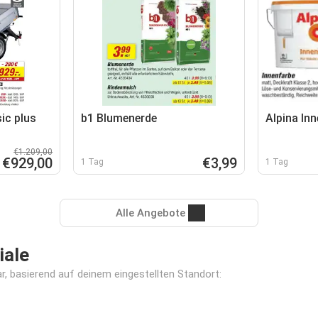
ic plus
b1 Blumenerde
Alpina In
€1.209,00
€929,00
€3,99
1 Tag
1 Tag
Alle Angebote
iale
ar, basierend auf deinem eingestellten Standort: