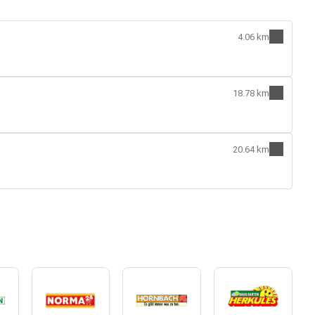
4.06 km
18.78 km
20.64 km