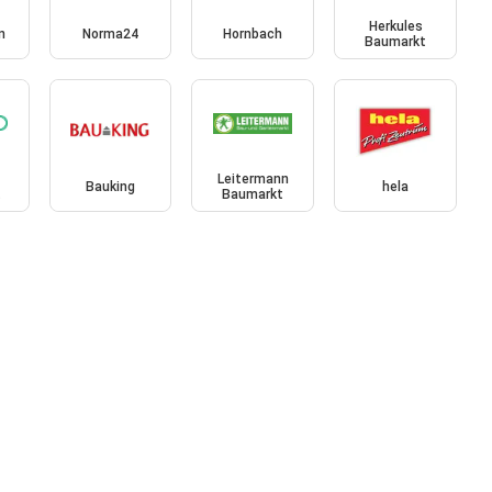
Herkules
n
Norma24
Hornbach
Baumarkt
Leitermann
Bauking
hela
t
Baumarkt