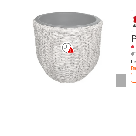
P
€
Le
Ba