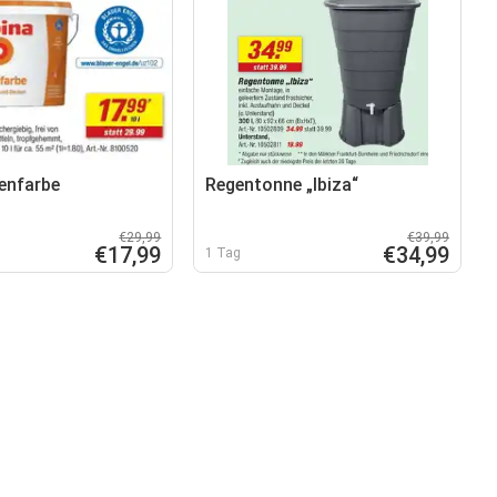
nenfarbe
Regentonne „Ibiza“
€29,99
€39,99
€17,99
€34,99
1 Tag