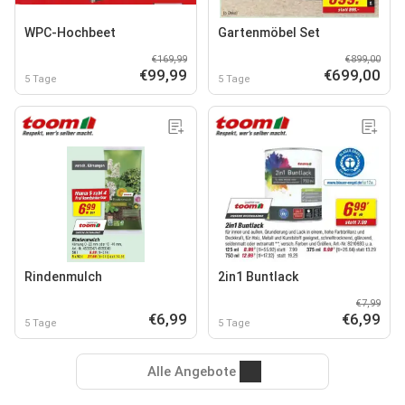
WPC-Hochbeet
Gartenmöbel Set
€169,99
€899,00
€99,99
€699,00
5 Tage
5 Tage
Rindenmulch
2in1 Buntlack
€7,99
€6,99
€6,99
5 Tage
5 Tage
Alle Angebote