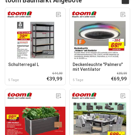
toom Baumarkt Angebote
Schulterregal L
Deckenleuchte "Palmero"
mit Ventilator
€44,99
€89,99
€39,99
€69,99
5 Tage
5 Tage