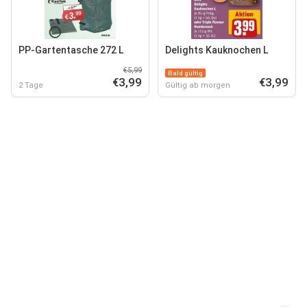
PP-Gartentasche 272 L
Delights Kauknochen L
€5,99
Bald gültig
€3,99
€3,99
2 Tage
Gültig ab morgen