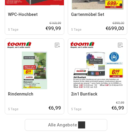
WPC-Hochbeet
Gartenmöbel Set
€169,99
€899,00
€99,99
€699,00
5 Tage
5 Tage
Rindenmulch
2in1 Buntlack
€7,99
€6,99
€6,99
5 Tage
5 Tage
Alle Angebote