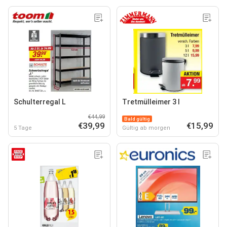
Schulterregal L
Tretmülleimer 3 l
€44,99
Bald gültig
€39,99
€15,99
5 Tage
Gültig ab morgen