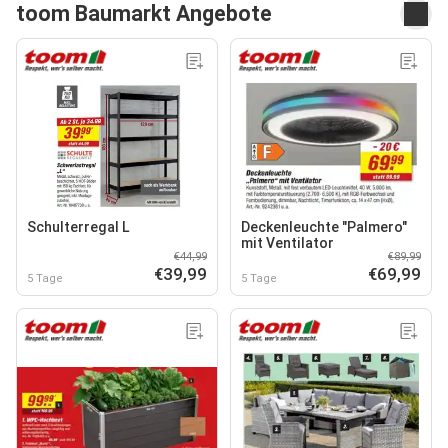
toom Baumarkt Angebote
Schulterregal L
Deckenleuchte "Palmero"
mit Ventilator
€44,99
€89,99
€39,99
€69,99
5 Tage
5 Tage