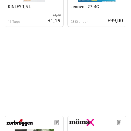
KINLEY 1,5 L
Lenovo L27-4C
€1,79
€1,19
€99,00
11 Tage
23 Stunden