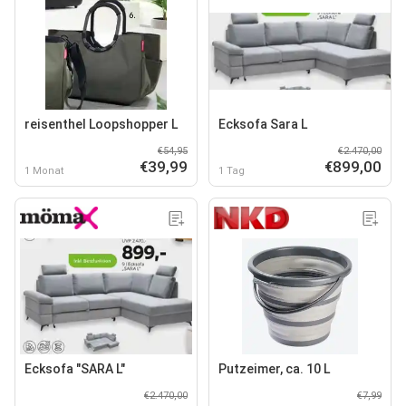
reisenthel Loopshopper L
Ecksofa Sara L
€54,95
€2.470,00
€39,99
€899,00
1 Monat
1 Tag
Ecksofa "SARA L"
Putzeimer, ca. 10 L
€2.470,00
€7,99