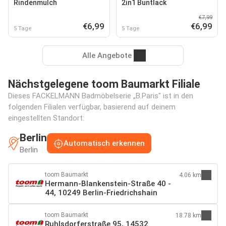
Rindenmulch
2in1 Buntlack
€7,99
€6,99
€6,99
5 Tage
5 Tage
Alle Angebote
Nächstgelegene toom Baumarkt Filiale
Dieses FACKELMANN Badmöbelserie „B.Paris" ist in den
folgenden Filialen verfügbar, basierend auf deinem
eingestellten Standort:
Berlin
Automatisch erkennen
Berlin
toom Baumarkt
4.06 km
Hermann-Blankenstein-Straße 40 -
44, 10249 Berlin-Friedrichshain
toom Baumarkt
18.78 km
Ruhlsdorferstraße 95, 14532