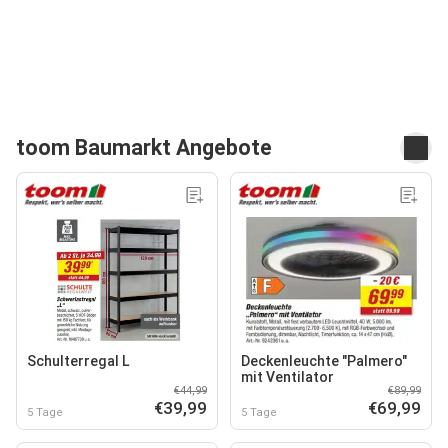
toom Baumarkt Angebote
Schulterregal L
Deckenleuchte "Palmero"
mit Ventilator
€44,99
€89,99
€39,99
€69,99
5 Tage
5 Tage