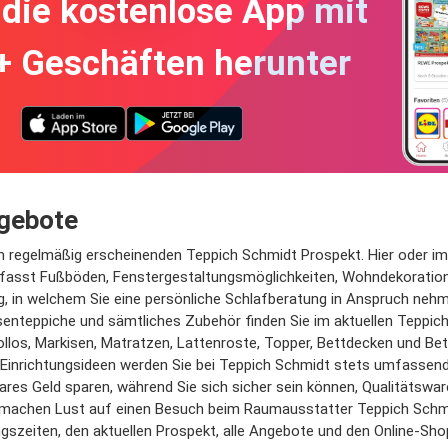
die kostenlose App mit
+ Geschäften herunter
ngebote
 regelmäßig erscheinenden Teppich Schmidt Prospekt. Hier oder im 
fasst Fußböden, Fenstergestaltungsmöglichkeiten, Wohndekoration
ng, in welchem Sie eine persönliche Schlafberatung in Anspruch ne
senteppiche und sämtliches Zubehör finden Sie im aktuellen Teppic
os, Markisen, Matratzen, Lattenroste, Topper, Bettdecken und Bettk
n Einrichtungsideen werden Sie bei Teppich Schmidt stets umfasse
res Geld sparen, während Sie sich sicher sein können, Qualitätswar
 machen Lust auf einen Besuch beim Raumausstatter Teppich Sch
szeiten, den aktuellen Prospekt, alle Angebote und den Online-Sho