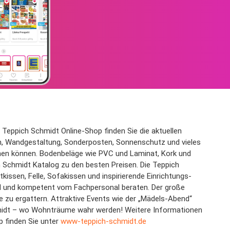
Teppich Schmidt Online-Shop finden Sie die aktuellen
, Wandgestaltung, Sonderposten, Sonnenschutz und vieles
hmen können. Bodenbeläge wie PVC und Laminat, Kork und
h Schmidt Katalog zu den besten Preisen. Die Teppich
issen, Felle, Sofakissen und inspirierende Einrichtungs-
nd und kompetent vom Fachpersonal beraten. Der große
e zu ergattern. Attraktive Events wie der „Mädels-Abend“
midt – wo Wohnträume wahr werden! Weitere Informationen
p finden Sie unter
www-teppich-schmidt.de