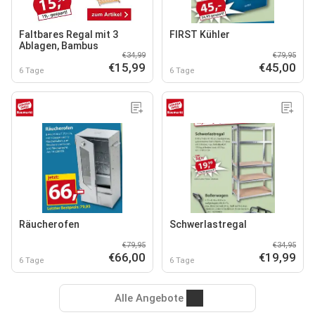
Faltbares Regal mit 3
FIRST Kühler
Ablagen, Bambus
€34,99
€79,95
€15,99
€45,00
6 Tage
6 Tage
Räucherofen
Schwerlastregal
€79,95
€34,95
€66,00
€19,99
6 Tage
6 Tage
Alle Angebote