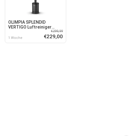
OLIMPIA SPLENDID
VERTIGO Luftreiniger
€299,99
HEPA Filter UV-Lampe
€229,00
Keramiktechnologie
1 Woche
Display