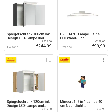
Spiegelschrank 100cm inkl.
BRILLIANT Lampe Elaine
Design LED-Lampe und
LED Wand- und
€339,00
€139,00
Glasböden weiss
Deckenleuchte 3flg nickel
€244,99
€99,99
hochglanz
matt
1 Woche
1 Woche
Spiegelschrank 120cm inkl.
Minecraft 2 in 1 Lampe 40
Design LED-Lampe und
cm Nachtlicht
€399,00
€60,95
Glasböden weiss
Taschenlampe mit USB-C