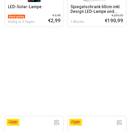
LED-Solar-Lampe
Spiegelschrank 60cm inkl.
Design LED-Lampe und
€3,98
€259,00
Glasböden weiss
Bald gültig
€2,99
€190,99
hochglanz
Gültig in 2 Tagen
1 Woche