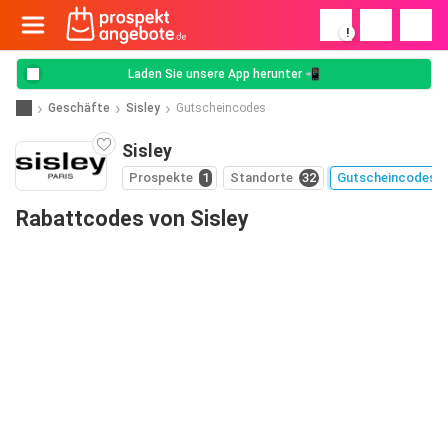
!
Laden Sie unsere App herunter 📲
Geschäfte
Sisley
Gutscheincodes
Sisley
Prospekte
1
Standorte
32
Gutscheincodes
Rabattcodes von Sisley