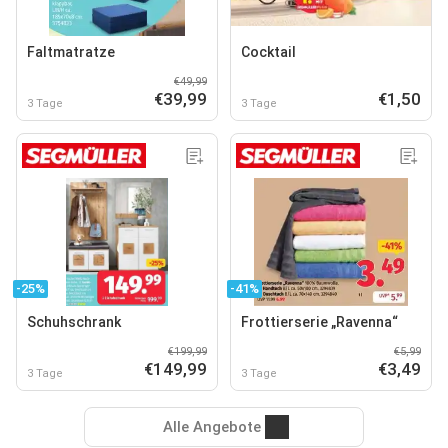
Faltmatratze
Cocktail
€49,99
€39,99
€1,50
3 Tage
3 Tage
-25%
-41%
Schuhschrank
Frottierserie „Ravenna“
€199,99
€5,99
€149,99
€3,49
3 Tage
3 Tage
Alle Angebote