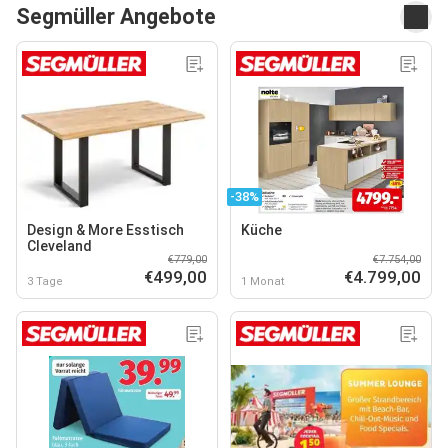
Segmüller Angebote
-38%
Design & More Esstisch
Küche
Cleveland
€779,00
€7.754,00
€499,00
€4.799,00
3 Tage
1 Monat