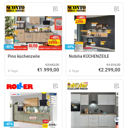
-45%
-49%
Pino küchenzeile
Nobilia KÜCHENZEILE
€3.662,00
€4.516,00
€1.999,00
€2.299,00
4 Tage
4 Tage
-45%