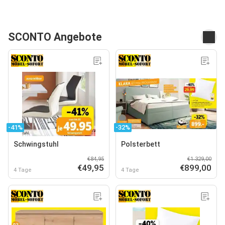
SCONTO Angebote
-41%
-32%
Schwingstuhl
Polsterbett
€84,95
€1.329,00
€49,95
€899,00
4 Tage
4 Tage