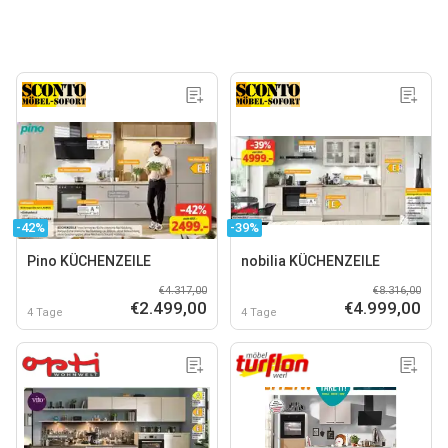
-42%
-39%
Pino KÜCHENZEILE
nobilia KÜCHENZEILE
€4.317,00
€8.316,00
€2.499,00
€4.999,00
4 Tage
4 Tage