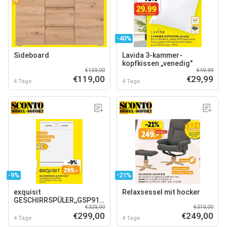
-40%
Sideboard
Lavida 3-kammer-
kopfkissen „venedig"
€159,00
€49,99
€119,00
€29,99
4 Tage
4 Tage
-9%
-21%
exquisit
Relaxsessel mit hocker
GESCHIRRSPÜLER,,GSP9109-
€329,00
€319,00
030E"
€299,00
€249,00
4 Tage
4 Tage