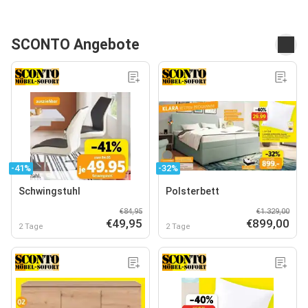
SCONTO Angebote
-41%
-32%
Schwingstuhl
Polsterbett
€84,95
€1.329,00
€49,95
€899,00
2 Tage
2 Tage