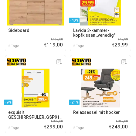
-40%
Sideboard
Lavida 3-kammer-
kopfkissen „venedig"
€159,00
€49,99
€119,00
€29,99
2 Tage
2 Tage
-9%
-21%
exquisit
Relaxsessel mit hocker
GESCHIRRSPÜLER,,GSP9109-
€329,00
€319,00
030E"
€299,00
€249,00
2 Tage
2 Tage