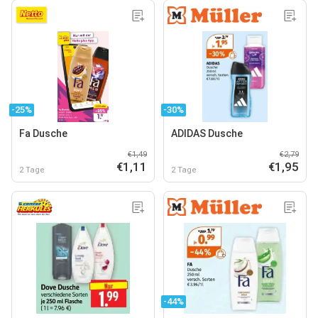
-25%
-30%
Fa Dusche
ADIDAS Dusche
€1,49
€2,79
€1,11
€1,95
2 Tage
2 Tage
-44%