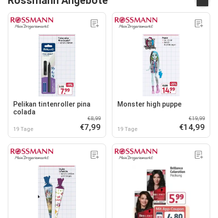
Rossmann Angebote
Pelikan tintenroller pina
Monster high puppe
colada
€8,99
€19,99
€7,99
€14,99
19 Tage
19 Tage