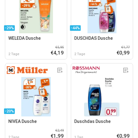
-29%
-44%
WELEDA Dusche
DUSCHDAS Dusche
€5,95
€1,77
€4,19
€0,99
2 Tage
2 Tage
-20%
NIVEA Dusche
Duschdas Dusche
€2,49
€1,99
€0,99
2 Tage
1 Tag