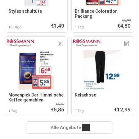
Stylex schultüte
Brilliance Coloration
Packung
€5,99
€1,49
€4,80
19 Tage
1 Tag
Mövenpick Der Himmlische
Relaxhose
Kaffee gemahlen
€6,49
€5,85
€12,99
1 Tag
1 Tag
Alle Angebote