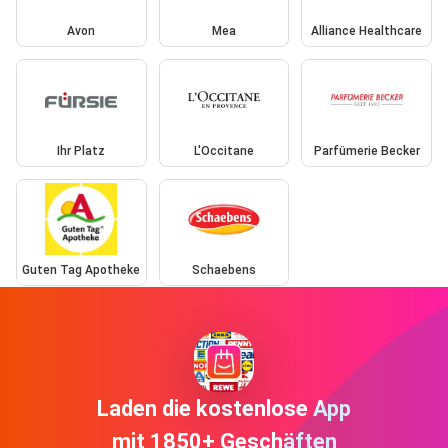
Avon
Mea
Alliance Healthcare
Ihr Platz
L'Occitane
Parfümerie Becker
Guten Tag Apotheke
Schaebens
Laden die kostenlose App
mit 1850+ Geschäften