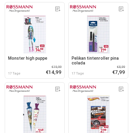
Monster high puppe
Pelikan tintenroller pina
colada
€19,99
€8,99
€14,99
€7,99
17 Tage
17 Tage