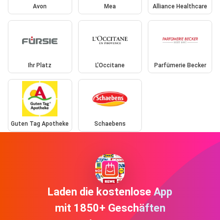
Avon
Mea
Alliance Healthcare
Ihr Platz
L'Occitane
Parfümerie Becker
Guten Tag Apotheke
Schaebens
Laden die kostenlose App
mit 1850+ Geschäften