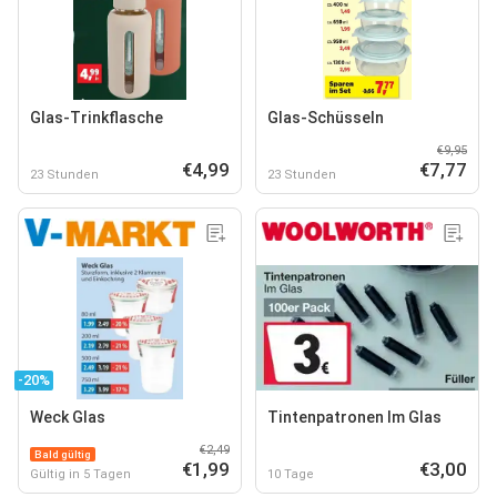
Glas-Trinkflasche
Glas-Schüsseln
€9,95
€4,99
€7,77
23 Stunden
23 Stunden
-20%
Weck Glas
Tintenpatronen Im Glas
€2,49
Bald gültig
€1,99
€3,00
Gültig in 5 Tagen
10 Tage