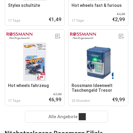
Stylex schultüte
Hot wheels fast & furious
€4,99
€1,49
€2,99
17 Tage
17 Tage
Hot wheels fahrzeug
Rossmann Ideenwelt
Taschengeld Tresor
€7,99
€6,99
€9,99
17 Tage
23 Stunden
Alle Angebote